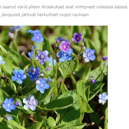
 saanut väriä ylleen. Krookukset ovat viihtyneet viileässä säässä
jänojussit jättivät herkulliset nuput rauhaan.