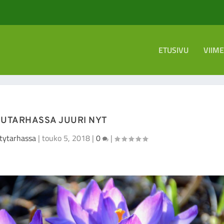
ETUSIVU
VIIM
UTARHASSA JUURI NYT
tytarhassa
|
touko 5, 2018
|
0
|