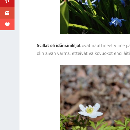
Scillat eli idänsinililjat
ovat nauttineet viime pä
olin aivan varma, etteivät valkovuokot ehdi äiti