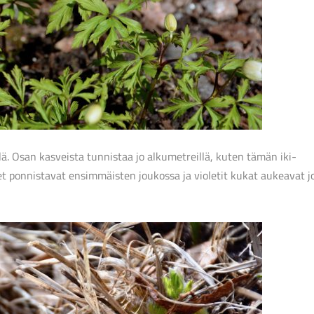
. Osan kasveista tunnistaa jo alkumetreillä, kuten tämän iki-
 ponnistavat ensimmäisten joukossa ja violetit kukat aukeavat j