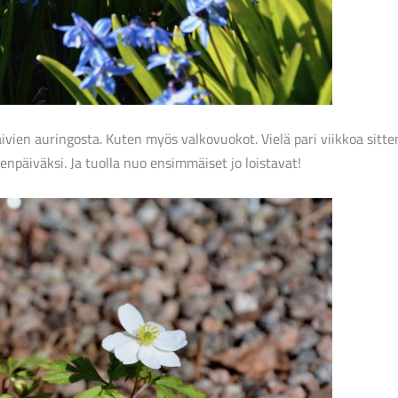
ivien auringosta. Kuten myös valkovuokot. Vielä pari viikkoa sitte
enpäiväksi. Ja tuolla nuo ensimmäiset jo loistavat!