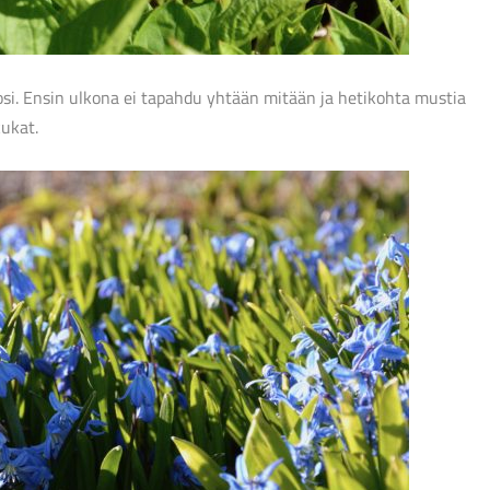
i. Ensin ulkona ei tapahdu yhtään mitään ja hetikohta mustia
kukat.