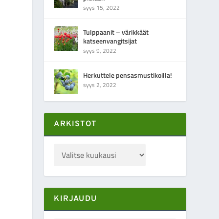
syys 15, 2022
Tulppaanit – värikkäät
katseenvangitsijat
syys 9, 2022
Herkuttele pensasmustikoilla!
syys 2, 2022
ARKISTOT
KIRJAUDU