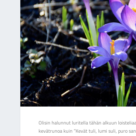
Olisin halunnut luritella tähän alkuun loisteli
kevätrunoa kuin ”Kevät tuli, lumi suli, puro sanoi