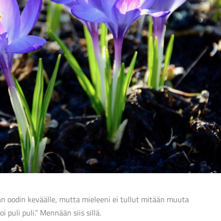
aan oodin keväälle, mutta mieleeni ei tullut mitään muuta
 puli puli.” Mennään siis sillä.