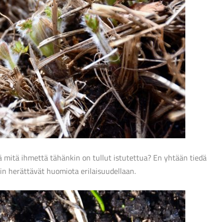
 mitä ihmettä tähänkin on tullut istutettua? En yhtään tiedä
kin herättävät huomiota erilaisuudellaan.