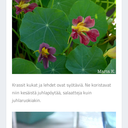
Krassit kukat ja lehdet ovat syötäviä. Ne koristavat
niin kesäistä juhlapöytää, salaatteja kuin
juhlaruokiakin.