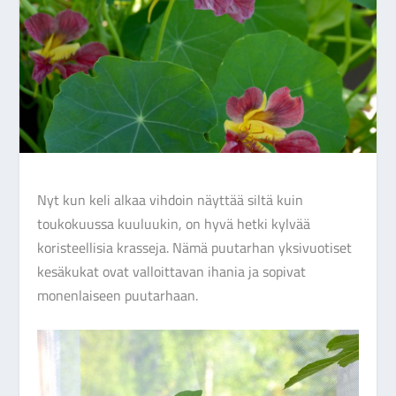
Nyt kun keli alkaa vihdoin näyttää siltä kuin
toukokuussa kuuluukin, on hyvä hetki kylvää
koristeellisia krasseja. Nämä puutarhan yksivuotiset
kesäkukat ovat valloittavan ihania ja sopivat
monenlaiseen puutarhaan.