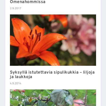
Omenahommissa
2.9.2017
Syksyllä istutettavia sipulikukkia – liljoja
ja laukkoja
4.9.2014