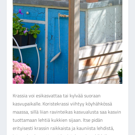
Krassia voi esikasvattaa tai kylvää suoraan
kasvupaikalle. Koristekrassi viihtyy köyhähkössä
maassa, sillä liian ravinteikas kasvualusta saa kasvin
tuottamaan lehtiä kukkien sijaan. Itse pidän
erityisesti krassin raikkaista ja kauniista lehdistä,