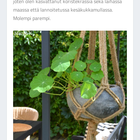
joten olen kasvattanut koristekrassia sekä laihassa
maassa että lannoitetussa kesäkukkamullassa.
Molempi parempi.