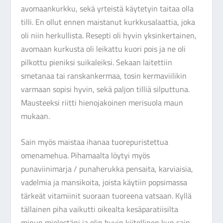
avomaankurkku, sekä yrteistä käytetyin taitaa olla
tilli. En ollut ennen maistanut kurkkusalaattia, joka
oli niin herkullista. Resepti oli hyvin yksinkertainen,
avomaan kurkusta oli leikattu kuori pois ja ne oli
pilkottu pieniksi suikaleiksi. Sekaan laitettiin
smetanaa tai ranskankermaa, tosin kermaviilikin
varmaan sopisi hyvin, sekä paljon tilliä silputtuna.
Mausteeksi riitti hienojakoinen merisuola maun
mukaan.
Sain myös maistaa ihanaa tuorepuristettua
omenamehua. Pihamaalta löytyi myös
punaviinimarja / punaherukka pensaita, karviaisia,
vadelmia ja mansikoita, joista käytiin popsimassa
tärkeät vitamiinit suoraan tuoreena vatsaan. Kyllä
tällainen piha vaikutti oikealta kesäparatiisilta
minun mielestäni ja olin hyvin kiitollinen kun sain