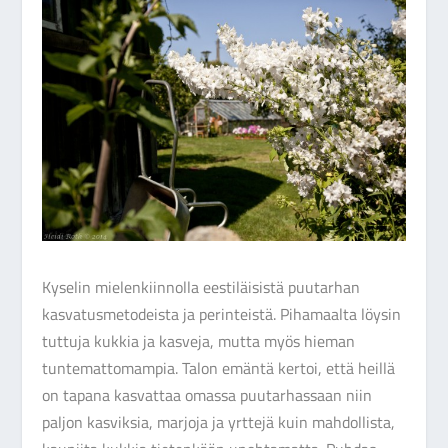
Kyselin mielenkiinnolla eestiläisistä puutarhan
kasvatusmetodeista ja perinteistä. Pihamaalta löysin
tuttuja kukkia ja kasveja, mutta myös hieman
tuntemattomampia. Talon emäntä kertoi, että heillä
on tapana kasvattaa omassa puutarhassaan niin
paljon kasviksia, marjoja ja yrttejä kuin mahdollista,