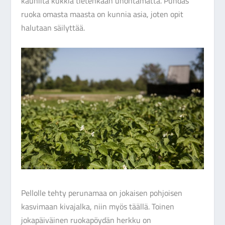
kauniita kukkia tietenkään unohtamatta. Puhdas
ruoka omasta maasta on kunnia asia, joten opit
halutaan säilyttää.
Pellolle tehty perunamaa on jokaisen pohjoisen
kasvimaan kivajalka, niin myös täällä. Toinen
jokapäiväinen ruokapöydän herkku on