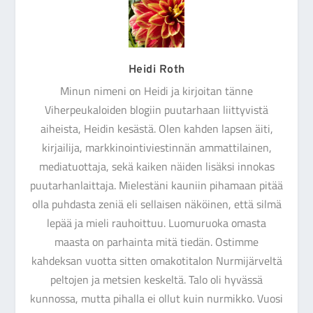
Heidi Roth
Minun nimeni on Heidi ja kirjoitan tänne
Viherpeukaloiden blogiin puutarhaan liittyvistä
aiheista, Heidin kesästä. Olen kahden lapsen äiti,
kirjailija, markkinointiviestinnän ammattilainen,
mediatuottaja, sekä kaiken näiden lisäksi innokas
puutarhanlaittaja. Mielestäni kauniin pihamaan pitää
olla puhdasta zeniä eli sellaisen näköinen, että silmä
lepää ja mieli rauhoittuu. Luomuruoka omasta
maasta on parhainta mitä tiedän. Ostimme
kahdeksan vuotta sitten omakotitalon Nurmijärveltä
peltojen ja metsien keskeltä. Talo oli hyvässä
kunnossa, mutta pihalla ei ollut kuin nurmikko. Vuosi