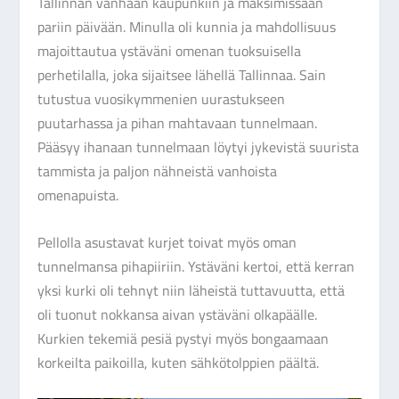
Tallinnan vanhaan kaupunkiin ja maksimissaan
pariin päivään. Minulla oli kunnia ja mahdollisuus
majoittautua ystäväni omenan tuoksuisella
perhetilalla, joka sijaitsee lähellä Tallinnaa. Sain
tutustua vuosikymmenien uurastukseen
puutarhassa ja pihan mahtavaan tunnelmaan.
Pääsyy ihanaan tunnelmaan löytyi jykevistä suurista
tammista ja paljon nähneistä vanhoista
omenapuista.
Pellolla asustavat kurjet toivat myös oman
tunnelmansa pihapiiriin. Ystäväni kertoi, että kerran
yksi kurki oli tehnyt niin läheistä tuttavuutta, että
oli tuonut nokkansa aivan ystäväni olkapäälle.
Kurkien tekemiä pesiä pystyi myös bongaamaan
korkeilta paikoilla, kuten sähkötolppien päältä.