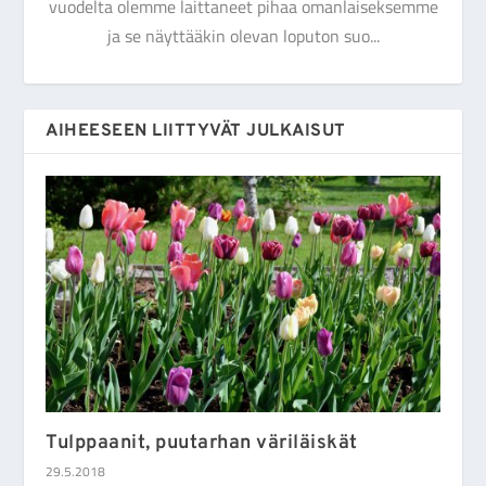
vuodelta olemme laittaneet pihaa omanlaiseksemme
ja se näyttääkin olevan loputon suo...
AIHEESEEN LIITTYVÄT JULKAISUT
Tulppaanit, puutarhan väriläiskät
29.5.2018