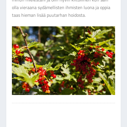
olla vieraana sydämellisten ihmisten luona ja oppia
taas hieman lisää puutarhan hoidosta.