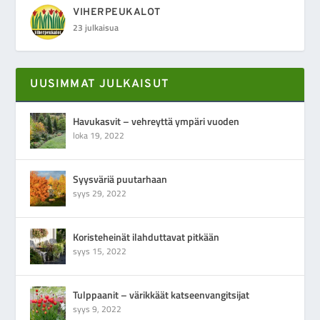
VIHERPEUKALOT
23 julkaisua
UUSIMMAT JULKAISUT
Havukasvit – vehreyttä ympäri vuoden
loka 19, 2022
Syysväriä puutarhaan
syys 29, 2022
Koristeheinät ilahduttavat pitkään
syys 15, 2022
Tulppaanit – värikkäät katseenvangitsijat
syys 9, 2022