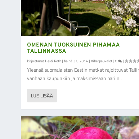
OMENAN TUOKSUINEN PIHAMAA
TALLINNASSA
kirjoittanut
Heidi Roth
|
heinä 31, 2014
|
Viherpeukalot
|
0
|
Yleensä suomalaisten Eestin matkat rajoittuvat Tall
vanhaan kaupunkiin ja maksimissaan pariin...
LUE LISÄÄ