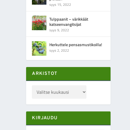
syys 15, 2022
Tulppaanit – värikkäät
katseenvangitsijat
syys 9, 2022
Herkuttele pensasmustikoilla!
syys 2, 2022
ARKISTOT
KIRJAUDU