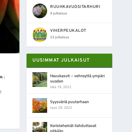
RUUHKAVUOSITARHURI
9 julkaisua
VIHERPEUKALOT
23 julkaisua
UUSIMMAT JULKAISUT
Havukasvit – vehreyttä ympäri
|
vuoden
loka 19, 2022
t
Syysväriä puutarhaan
syys 29, 2022
Koristeheinät ilahduttavat
pitkään