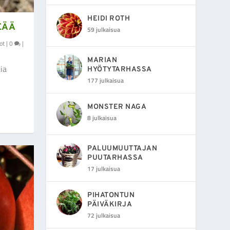
HEIDI ROTH
EÄÄ
59 julkaisua
ot
|
0
|
MARIAN
ia
HYÖTYTARHASSA
177 julkaisua
MONSTER NAGA
8 julkaisua
PALUUMUUTTAJAN
PUUTARHASSA
17 julkaisua
PIHATONTUN
PÄIVÄKIRJA
72 julkaisua