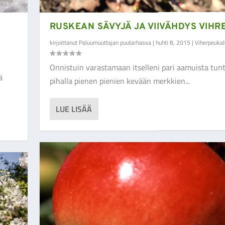
RUSKEAN SÄVYJÄ JA VIIVÄHDYS VIHR
kirjoittanut
Paluumuuttajan puutarhassa
|
huhti 8, 2015
|
Viherpeukal
Onnistuin varastamaan itselleni pari aamuista tunt
ä
pihalla pienen pienien kevään merkkien...
LUE LISÄÄ