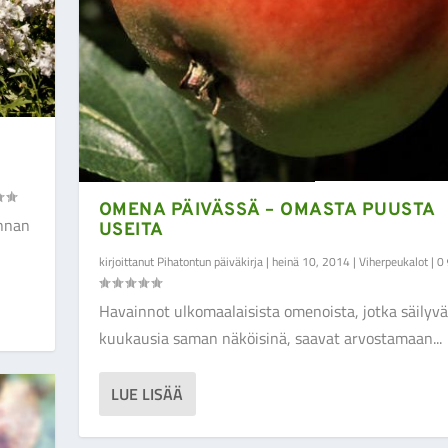
OMENA PÄIVÄSSÄ – OMASTA PUUSTA
innan
USEITA
kirjoittanut
Pihatontun päiväkirja
|
heinä 10, 2014
|
Viherpeukalot
|
0
Havainnot ulkomaalaisista omenoista, jotka säilyvä
kuukausia saman näköisinä, saavat arvostamaan...
LUE LISÄÄ