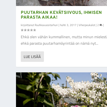
PUUTARHAN KEVÄTSIIVOUS, IHMISEN
PARASTA AIKAA!
kirjoittanut
Ruuhkavuositarhuri
|
huhti 3, 2017
|
Viherpeukalot
|
2
|
Ehkä olen vähän kummallinen, mutta minun mielest
ehkä parasta puutarhamöyrintää on nämä nyt...
LUE LISÄÄ