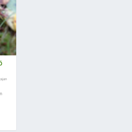
Ö
tajan
en