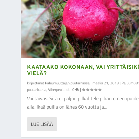
KAATAAKO KOKONAAN, VAI YRITTÄISIK
VIELÄ?
kirjoittanut
Paluumuuttajan puutarhassa
|
maalis 21, 2013
|
Paluumuut
puutarhassa
,
Viherpeukalot
|
0
|
Voi taivas. Sitä ei paljon pilkahtele pihan omenapuid
alla. Ikää puilla on lähes 60 vuotta ja...
LUE LISÄÄ