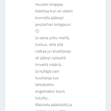
muuten kroppaa
kolottaa kun on oikein
kunnolla päässyt
puutarhan kimppuun
🙂
Ja sama juttu meillä,
tuntuu, että sitä
roskaa ja raivattavaa
oli jäänyt syksyltä
hirveitä määriä…
Ja kylläpä vain
kuulostaa tuo
lehtokotilo-
ongelmakin kovin
tutulta…
Mainiota pääsiäistä ja