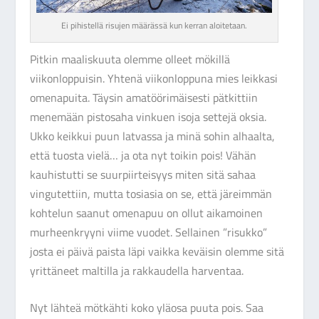
Ei pihistellä risujen määrässä kun kerran aloitetaan.
Pitkin maaliskuuta olemme olleet mökillä
viikonloppuisin. Yhtenä viikonloppuna mies leikkasi
omenapuita. Täysin amatöörimäisesti pätkittiin
menemään pistosaha vinkuen isoja settejä oksia.
Ukko keikkui puun latvassa ja minä sohin alhaalta,
että tuosta vielä… ja ota nyt toikin pois! Vähän
kauhistutti se suurpiirteisyys miten sitä sahaa
vingutettiin, mutta tosiasia on se, että järeimmän
kohtelun saanut omenapuu on ollut aikamoinen
murheenkryyni viime vuodet. Sellainen ”risukko”
josta ei päivä paista läpi vaikka keväisin olemme sitä
yrittäneet maltilla ja rakkaudella harventaa.
Nyt lähteä mötkähti koko yläosa puuta pois. Saa