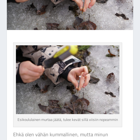
Esikoululainen murtaa jäätä, tulee kevät sillä viisiin nopeammin
Ehkä olen vähän kummallinen, mutta minun