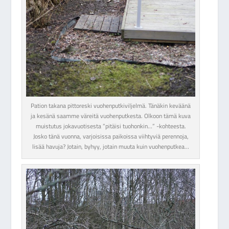
Pation takana pittoreski vuohenputkiviljelmä. Tänäkin keväänä
ja kesänä saamme väreitä vuohenputkesta. Olkoon tämä kuva
muistutus jokavuotisesta ”pitäisi tuohonkin…” -kohteesta.
Josko tänä vuonna, varjoisissa paikoissa viihtyviä perennoja,
lisää havuja? Jotain, byhyy, jotain muuta kuin vuohenputkea…