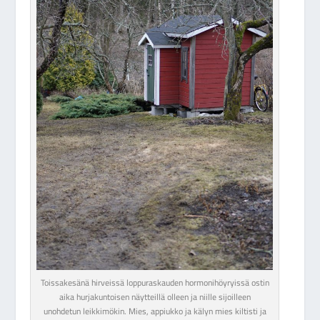
Toissakesänä hirveissä loppuraskauden hormonihöyryissä ostin
aika hurjakuntoisen näytteillä olleen ja niille sijoilleen
unohdetun leikkimökin. Mies, appiukko ja kälyn mies kiltisti ja