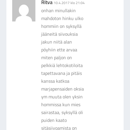
Ritva
10.4.2017 klo 21:04
onhan minullakin
mahdoton hinku ulko
hommiin on syksyllä
jääneitä siivouksia
jakun niitä alan
pöyhiin ette arvaa
miten paljon on
pelkkiä lehtokotiloita
tapettavana ja pitäis
kanssa katkoa
marjapensaiden oksia
ym muuta olen yksin
hommissa kun mies
sairastaa, syksyllä oli
puiden kaato
sitäsiivoamista on