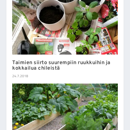
Taimien siirto suurempiin ruukkuihin ja
kokkailua chileistä
24.7.2018