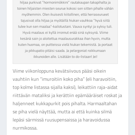
hiljaa purkivat ”hormonimökkini” rautakaupan takapihalta ja
toinen hiljaisten miesten seurue kokosi sen sitten pihalle vähän
myöhemmin. Olen ikuisesti kiitollinen, että herraseurueet
tajusivat olla hiljaa ja myötäillä hiukan vauhkoa ”hyvä siitä
tulee kun sen maalaa”-kailotustani. Vauva syntyi ja syksy tuli.
Hyvä maalaus ei kyllä irronnut enää sinä syksynä. Viime
kesänä sain jo aloitettua maalausurakkaa ihan hyvin, mutta
kuten huomaa, on puitteissa vielä hiukan tekemistä. Ja portaat
ja pikkupatio pitäisi saada. Ja pelargoniat roikkumaan
ikkunoiden alle. Lisätään to do-listaan! Jei!
Viime viikonloppuna kevätsiivous pääsi oikein
vauhtiin kun ”imuroitiin koko piha” (eli haravoitiin,
top kolme listassa sijalla kaksi), leikattiin raja-aidat
riittävän mataliksi ja kerättiin epämääräiset roskat ja
haljenneet kukkapurkit pois pihalta. Harmaaltahan
se piha vielä näyttää, mutta ai että kuinka silmä
lepäsi särmissä ruusupensaissa ja haravoidussa
nurmikossa.