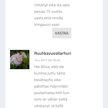
riittänyt eikä ikä saisi
painaa 75 vuotta
vasta että innolla
kimppuun vaan
VASTAA
Ruuhkavuositarhuri
14.4.2017 klo 16:40
Hei Ritva, eikö ole
kumma juttu tämä
kevätsyyhy joka
pakottaa möyrimään
puutarhassa heti kun
lumi on vähän tieltä
väistynyt. Ja kyllä