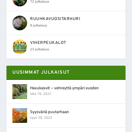
72 julkaisua
RUUHKAVUOSITARHURI
9 julkaisua
VIHERPEUKALOT
23 julkaisua
UUSIMMAT JULKAISUT
Havukasvit – vehreyttä ympäri vuoden
loka 19, 2022
Syysväriä puutarhaan
syys 29, 2022