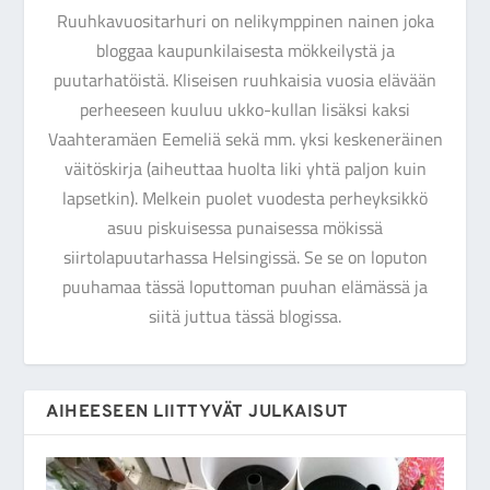
Ruuhkavuositarhuri on nelikymppinen nainen joka
bloggaa kaupunkilaisesta mökkeilystä ja
puutarhatöistä. Kliseisen ruuhkaisia vuosia elävään
perheeseen kuuluu ukko-kullan lisäksi kaksi
Vaahteramäen Eemeliä sekä mm. yksi keskeneräinen
väitöskirja (aiheuttaa huolta liki yhtä paljon kuin
lapsetkin). Melkein puolet vuodesta perheyksikkö
asuu piskuisessa punaisessa mökissä
siirtolapuutarhassa Helsingissä. Se se on loputon
puuhamaa tässä loputtoman puuhan elämässä ja
siitä juttua tässä blogissa.
AIHEESEEN LIITTYVÄT JULKAISUT