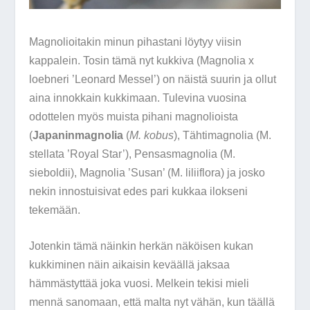
Magnolioitakin minun pihastani löytyy viisin
kappalein. Tosin tämä nyt kukkiva (
Magnolia
x
loebneri
’Leonard Messel’) on näistä suurin ja ollut
aina innokkain kukkimaan. Tulevina vuosina
odottelen myös muista pihani magnolioista
(
Japaninmagnolia
(
M. kobus
), Tähtimagnolia (
M.
stellata
’Royal Star’), Pensasmagnolia (M.
sieboldii
), Magnolia ’Susan’ (M.
liliiflora
) ja josko
nekin innostuisivat edes pari kukkaa ilokseni
tekemään.
Jotenkin tämä näinkin herkän näköisen kukan
kukkiminen näin aikaisin keväällä jaksaa
hämmästyttää joka vuosi. Melkein tekisi mieli
mennä sanomaan, että malta nyt vähän, kun täällä