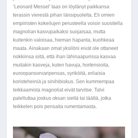
’Leonard Messel’ taas on löytänyt paikkansa
terassin vierestä pihan länsipuolelta. Eli omien
empiiristen kokeilujen perusteella voisin suositella
magnolian kasvupaikaksi suojaisaa, mutta
kuitenkin valoisaa, hieman hapanta, kuohkeaa
maata. Ainakaan omat yksilöni eivät ole ottaneet
nokkiinsa siitä, että ihan lähinaapurissa kasvaa
muitakin kasveja, kuten havuja, hortensioita,
euroopansorvaripensas, syriköitä, erilaisia
koristeheiniä ja sinihibiskus. Sen kummempaa
leikkaamista magnoliat eivät tarvitse. Talvi
palelluttaa joskus oksan sieltä tai täältä, jotka
leikkelen pois pensaita rumentamasta.