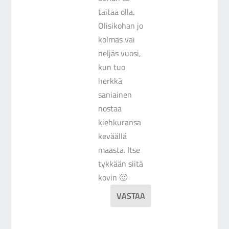
taitaa olla.
Olisikohan jo
kolmas vai
neljäs vuosi,
kun tuo
herkkä
saniainen
nostaa
kiehkuransa
keväällä
maasta. Itse
tykkään siitä
kovin 🙂
VASTAA