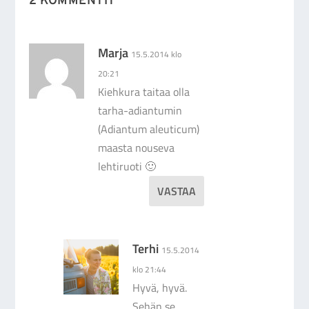
2 KOMMENTIT
Marja
15.5.2014 klo
20:21
Kiehkura taitaa olla
tarha-adiantumin
(Adiantum aleuticum)
maasta nouseva
lehtiruoti 🙂
VASTAA
Terhi
15.5.2014
klo 21:44
Hyvä, hyvä.
Sehän se