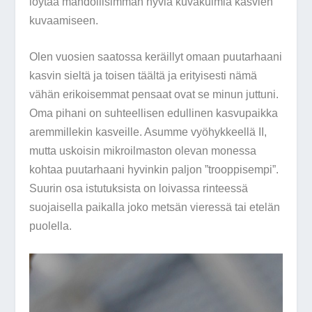
löytää mahdollisimman hyviä kuvakulmia kasvien
kuvaamiseen.
Olen vuosien saatossa keräillyt omaan puutarhaani
kasvin sieltä ja toisen täältä ja erityisesti nämä
vähän erikoisemmat pensaat ovat se minun juttuni.
Oma pihani on suhteellisen edullinen kasvupaikka
aremmillekin kasveille. Asumme vyöhykkeellä II,
mutta uskoisin mikroilmaston olevan monessa
kohtaa puutarhaani hyvinkin paljon ”trooppisempi”.
Suurin osa istutuksista on loivassa rinteessä
suojaisella paikalla joko metsän vieressä tai etelän
puolella.