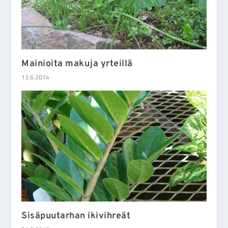
Mainioita makuja yrteillä
13.6.2014
Sisäpuutarhan ikivihreät