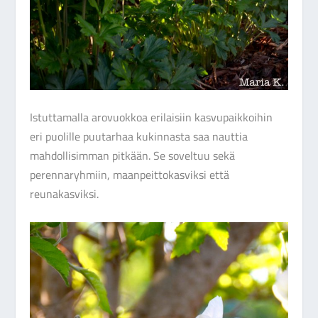
Istuttamalla arovuokkoa erilaisiin kasvupaikkoihin
eri puolille puutarhaa kukinnasta saa nauttia
mahdollisimman pitkään. Se soveltuu sekä
perennaryhmiin, maanpeittokasviksi että
reunakasviksi.