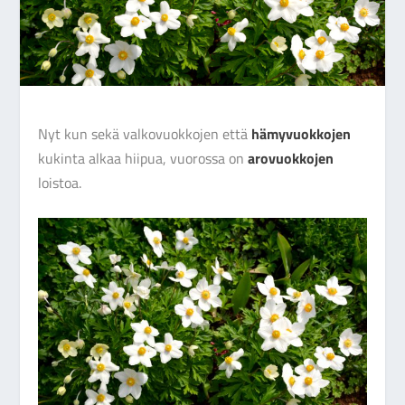
Nyt kun sekä valkovuokkojen että
hämyvuokkojen
kukinta alkaa hiipua, vuorossa on
arovuokkojen
loistoa.