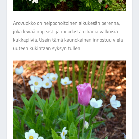
Arovuokko on helppohoitoinen alkukesän perenna,
joka leviää nopeasti ja muodostaa ihania valkoisia
kukkapilviä. Usein tämä kaunokainen innostuu vielä
uuteen kukintaan syksyn tullen.