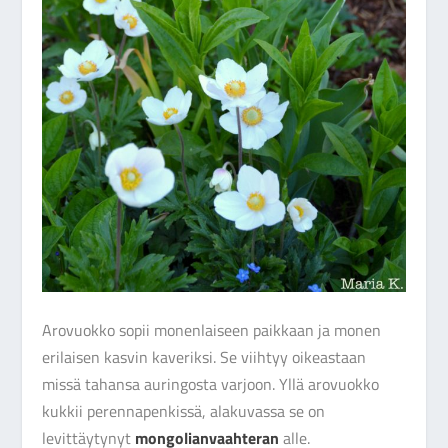
Arovuokko sopii monenlaiseen paikkaan ja monen
erilaisen kasvin kaveriksi. Se viihtyy oikeastaan
missä tahansa auringosta varjoon. Yllä arovuokko
kukkii perennapenkissä, alakuvassa se on
levittäytynyt
mongolianvaahteran
alle.