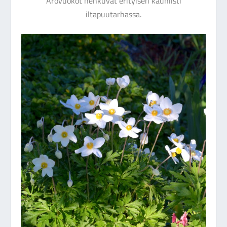
Arovuokot hehkuvat erityisen kauniisti
iltapuutarhassa.