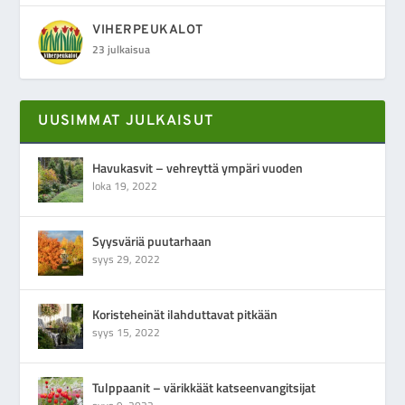
VIHERPEUKALOT
23 julkaisua
UUSIMMAT JULKAISUT
Havukasvit – vehreyttä ympäri vuoden
loka 19, 2022
Syysväriä puutarhaan
syys 29, 2022
Koristeheinät ilahduttavat pitkään
syys 15, 2022
Tulppaanit – värikkäät katseenvangitsijat