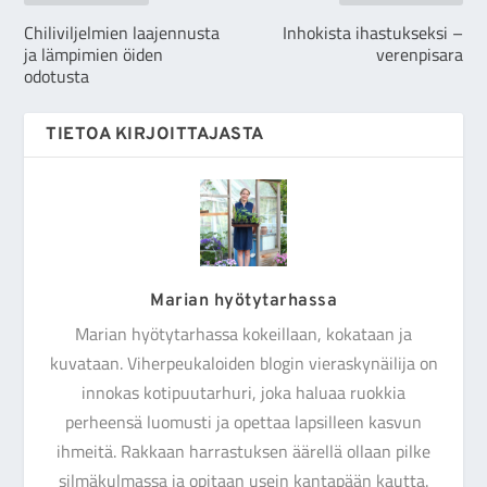
Chiliviljelmien laajennusta
Inhokista ihastukseksi –
ja lämpimien öiden
verenpisara
odotusta
TIETOA KIRJOITTAJASTA
Marian hyötytarhassa
Marian hyötytarhassa kokeillaan, kokataan ja
kuvataan. Viherpeukaloiden blogin vieraskynäilija on
innokas kotipuutarhuri, joka haluaa ruokkia
perheensä luomusti ja opettaa lapsilleen kasvun
ihmeitä. Rakkaan harrastuksen äärellä ollaan pilke
silmäkulmassa ja opitaan usein kantapään kautta.