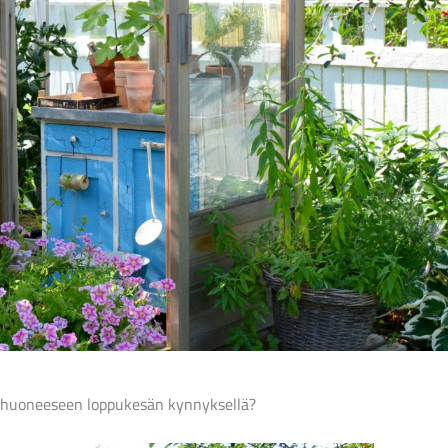
ihuoneeseen loppukesän kynnyksellä?