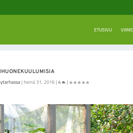
ETUSIVU
VIIM
IHUONEKUULUMISIA
tytarhassa
|
heinä 31, 2016
|
4
|