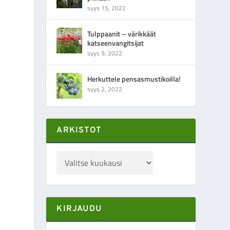
syys 15, 2022
Tulppaanit – värikkäät
katseenvangitsijat
syys 9, 2022
Herkuttele pensasmustikoilla!
syys 2, 2022
ARKISTOT
KIRJAUDU