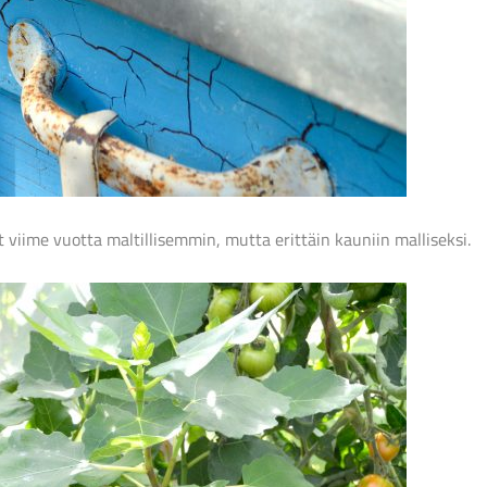
t viime vuotta maltillisemmin, mutta erittäin kauniin malliseksi.