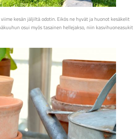
viime kesän jäljiltä odotin. Eikös ne hyvät ja huonot kesäkelit
äkuuhun osui myös tasainen hellejakso, niin kasvihuoneasukit