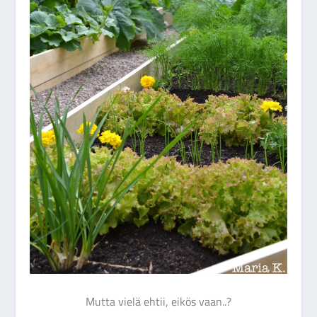
Mutta vielä ehtii, eikös vaan..?