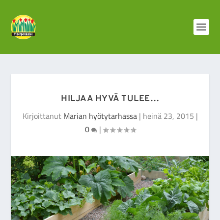
HILJAA HYVÄ TULEE…
Kirjoittanut
Marian hyötytarhassa
|
heinä 23, 2015
|
0
|