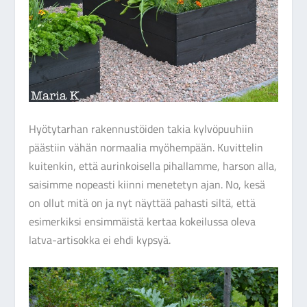
Hyötytarhan rakennustöiden takia kylvöpuuhiin
päästiin vähän normaalia myöhempään. Kuvittelin
kuitenkin, että aurinkoisella pihallamme, harson alla,
saisimme nopeasti kiinni menetetyn ajan. No, kesä
on ollut mitä on ja nyt näyttää pahasti siltä, että
esimerkiksi ensimmäistä kertaa kokeilussa oleva
latva-artisokka ei ehdi kypsyä.