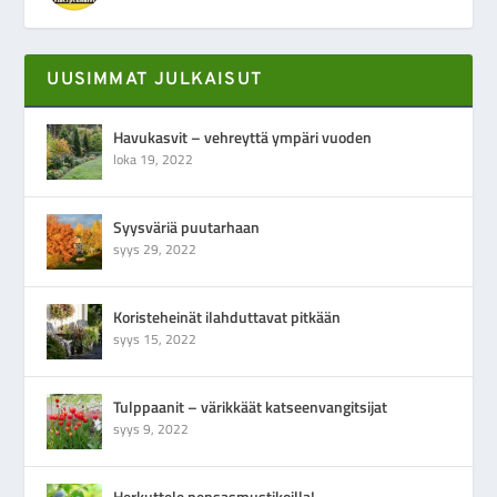
UUSIMMAT JULKAISUT
Havukasvit – vehreyttä ympäri vuoden
loka 19, 2022
Syysväriä puutarhaan
syys 29, 2022
Koristeheinät ilahduttavat pitkään
syys 15, 2022
Tulppaanit – värikkäät katseenvangitsijat
syys 9, 2022
Herkuttele pensasmustikoilla!