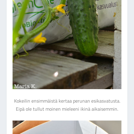
Kokeilin ensimmäistä kertaa perunan esikasvatusta.
Eipä ole tullut moinen mieleeni ikinä aikaisemmin.