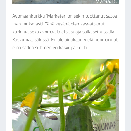
Avomaankurkku ’Marketer’ on sekin tuottanut satoa
ihan mukavasti. Tänä kesänä olen kasvattanut
kurkkua sekä avomaalla että suojaisalla seinustalla
Kasvumaa-säkissä. En ole ainakaan vielä huomannut
eroa sadon suhteen eri kasvupaikoilla.