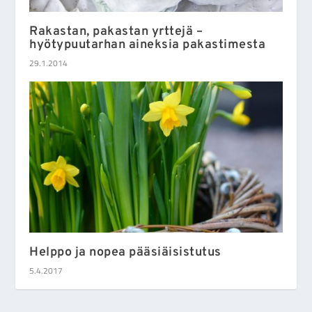
Rakastan, pakastan yrttejä –
hyötypuutarhan aineksia pakastimesta
29.1.2014
Helppo ja nopea pääsiäisistutus
5.4.2017