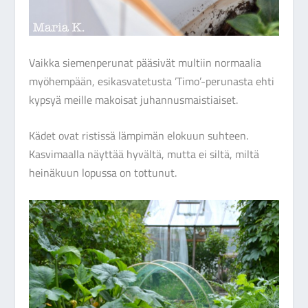
Vaikka siemenperunat pääsivät multiin normaalia
myöhempään, esikasvatetusta ’Timo’-perunasta ehti
kypsyä meille makoisat juhannusmaistiaiset.
Kädet ovat ristissä lämpimän elokuun suhteen.
Kasvimaalla näyttää hyvältä, mutta ei siltä, miltä
heinäkuun lopussa on tottunut.