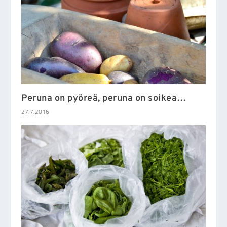
Peruna on pyöreä, peruna on soikea…
27.7.2016