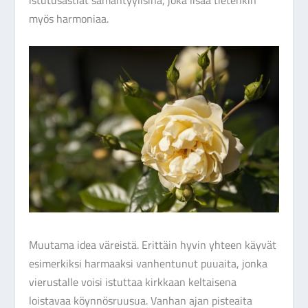
istutusastiat samantyylisinä, joka lisää tietenkin
myös harmoniaa.
Muutama idea väreistä. Erittäin hyvin yhteen käyvät
esimerkiksi harmaaksi vanhentunut puuaita, jonka
vierustalle voisi istuttaa kirkkaan keltaisena
loistavaa köynnösruusua. Vanhan ajan pisteaita