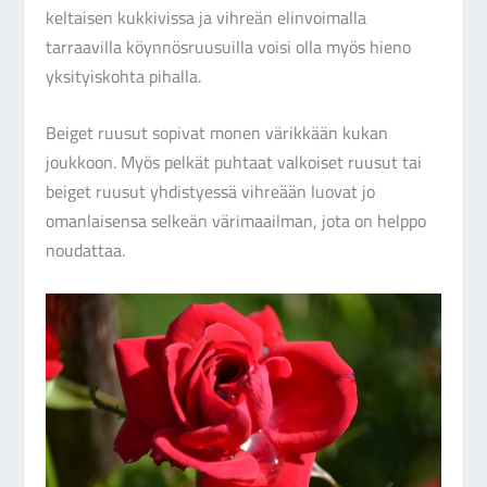
keltaisen kukkivissa ja vihreän elinvoimalla
tarraavilla köynnösruusuilla voisi olla myös hieno
yksityiskohta pihalla.
Beiget ruusut sopivat monen värikkään kukan
joukkoon. Myös pelkät puhtaat valkoiset ruusut tai
beiget ruusut yhdistyessä vihreään luovat jo
omanlaisensa selkeän värimaailman, jota on helppo
noudattaa.