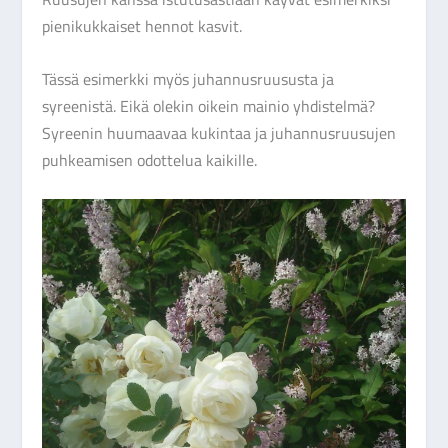
pienikukkaiset hennot kasvit.
Tässä esimerkki myös juhannusruususta ja
syreenistä. Eikä olekin oikein mainio yhdistelmä?
Syreenin huumaavaa kukintaa ja juhannusruusujen
puhkeamisen odottelua kaikille.