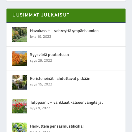
UUSIMMAT JULKAISUT
Havukasvit – vehreyttä ympäri vuoden
loka 19, 2022
Syysväriä puutarhaan
syys 29, 2022
Koristeheinät ilahduttavat pitkään
syys 15, 2022
Tulppaanit – värikkäät katseenvangitsijat
syys 9, 2022
Herkuttele pensasmustikoilla!
syys 2, 2022