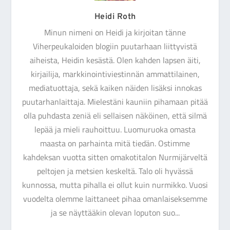
Heidi Roth
Minun nimeni on Heidi ja kirjoitan tänne
Viherpeukaloiden blogiin puutarhaan liittyvistä
aiheista, Heidin kesästä. Olen kahden lapsen äiti,
kirjailija, markkinointiviestinnän ammattilainen,
mediatuottaja, sekä kaiken näiden lisäksi innokas
puutarhanlaittaja. Mielestäni kauniin pihamaan pitää
olla puhdasta zeniä eli sellaisen näköinen, että silmä
lepää ja mieli rauhoittuu. Luomuruoka omasta
maasta on parhainta mitä tiedän. Ostimme
kahdeksan vuotta sitten omakotitalon Nurmijärveltä
peltojen ja metsien keskeltä. Talo oli hyvässä
kunnossa, mutta pihalla ei ollut kuin nurmikko. Vuosi
vuodelta olemme laittaneet pihaa omanlaiseksemme
ja se näyttääkin olevan loputon suo...