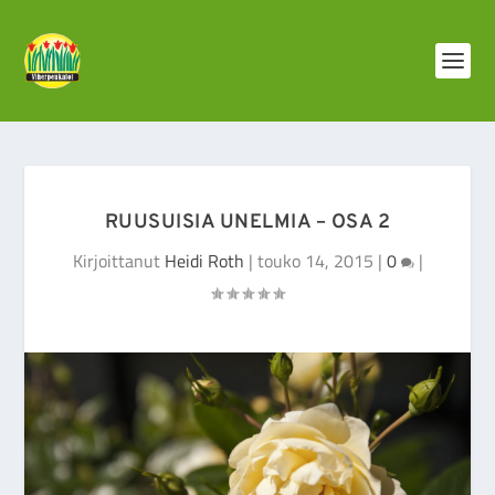
RUUSUISIA UNELMIA – OSA 2
Kirjoittanut
Heidi Roth
|
touko 14, 2015
|
0
|