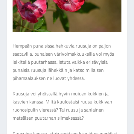
Hempeän punaisissa hehkuvia ruusuja on paljon
saatavilla, punaisen värivoimakkuuksilla voi myös
leikitellä puutarhassa. Istuta vaikka erisävyisiä
punaisia ruusuja lähekkäin ja katso millaisen
pihamaalauksen ne luovat yhdessä.
Ruusuja voi yhdistellä hyvin muiden kukkien ja
kasvien kanssa. Miltä kuulostaisi ruusu kukkivan
ruohosipulin vieressä? Tai ruusu ja saniainen
metsäisen puutarhan siimeksessä?
Ruusujen kanssa istutusastiaan käyvät esimerkiksi