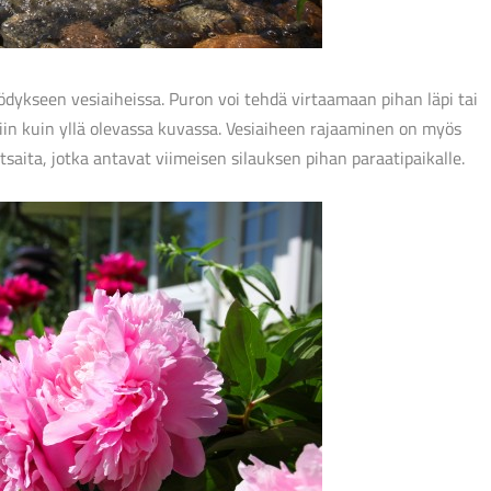
ykseen vesiaiheissa. Puron voi tehdä virtaamaan pihan läpi tai
in kuin yllä olevassa kuvassa. Vesiaiheen rajaaminen on myös
atsaita, jotka antavat viimeisen silauksen pihan paraatipaikalle.