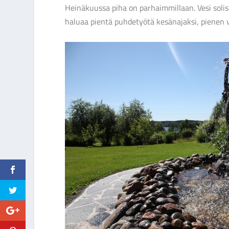
Heinäkuussa piha on parhaimmillaan. Vesi solis
haluaa pientä puhdetyötä kesänajaksi, pienen