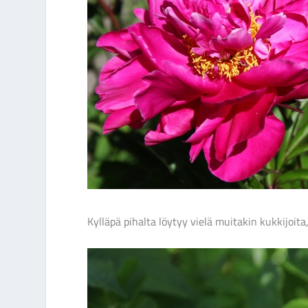
Kylläpä pihalta löytyy vielä muitakin kukkijoi