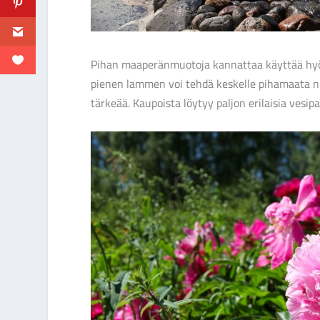
Pihan maaperänmuotoja kannattaa käyttää hyöd
pienen lammen voi tehdä keskelle pihamaata ni
tärkeää. Kaupoista löytyy paljon erilaisia vesip