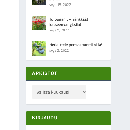
syys 15, 2022
Tulppaanit – värikkäät
katseenvangitsijat
syys 9, 2022
Herkuttele pensasmustikoilla!
syys 2, 2022
ARKISTOT
KIRJAUDU