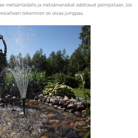
ee metsänlaidalla ja metsämansikat odottavat poimijoitaan. Jos
 vesiaiheen tekeminen on oivaa jumppaa.