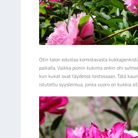
Otin talon edustaa komistavasta kukkapenkistä 
paikalla. Vaikka pionin kukinta onkin ohi suhtee
kun kukat ovat täydessä loistossaan. Tätä kau
istutettu syysleimua, jonka vuoro on kukkia 