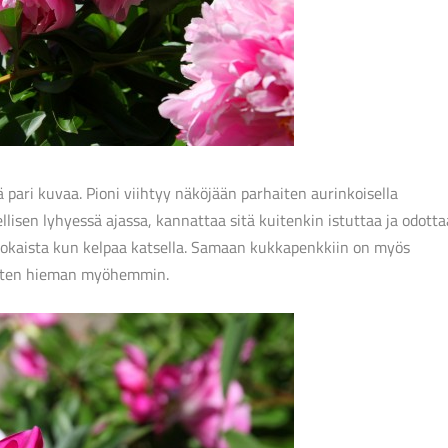
pari kuvaa. Pioni viihtyy näköjään parhaiten aurinkoisella
llisen lyhyessä ajassa, kannattaa sitä kuitenkin istuttaa ja odotta
nokaista kun kelpaa katsella. Samaan kukkapenkkiin on myös
sitten hieman myöhemmin.