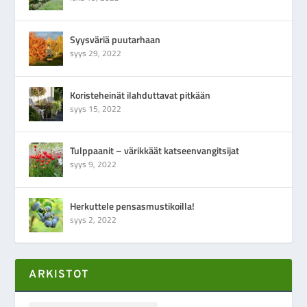
Syysväriä puutarhaan
syys 29, 2022
Koristeheinät ilahduttavat pitkään
syys 15, 2022
Tulppaanit – värikkäät katseenvangitsijat
syys 9, 2022
Herkuttele pensasmustikoilla!
syys 2, 2022
ARKISTOT