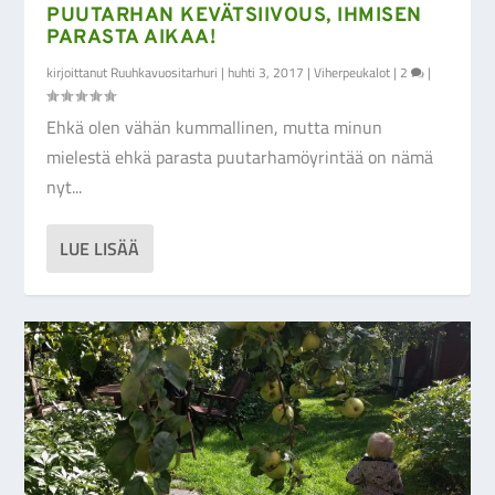
PUUTARHAN KEVÄTSIIVOUS, IHMISEN
PARASTA AIKAA!
kirjoittanut
Ruuhkavuositarhuri
|
huhti 3, 2017
|
Viherpeukalot
|
2
|
Ehkä olen vähän kummallinen, mutta minun
mielestä ehkä parasta puutarhamöyrintää on nämä
nyt...
LUE LISÄÄ