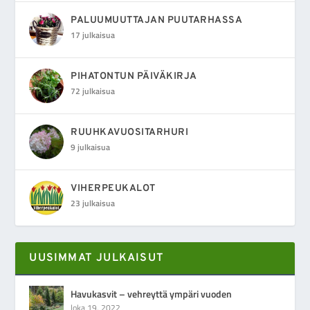
PALUUMUUTTAJAN PUUTARHASSA
17 julkaisua
PIHATONTUN PÄIVÄKIRJA
72 julkaisua
RUUHKAVUOSITARHURI
9 julkaisua
VIHERPEUKALOT
23 julkaisua
UUSIMMAT JULKAISUT
Havukasvit – vehreyttä ympäri vuoden
loka 19, 2022