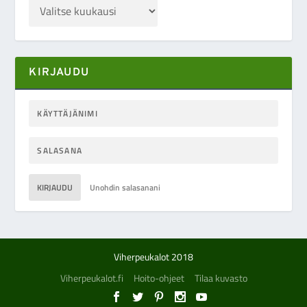
KIRJAUDU
KIRJAUDU
Unohdin salasanani
Viherpeukalot 2018
Viherpeukalot.fi
Hoito-ohjeet
Tilaa kuvasto