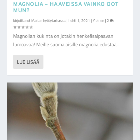
MAGNOLIA – HAAVEISSA VAINKO OOT
MUN?
kirjoittanut
Marian hyötytarhassa
|
huhti 1, 2021
|
Yleinen
|
2
|
Magnolian kukinta on jotakin henkeäsalpaavan
lumoavaa! Meille suomalaisille magnolia edustaa...
LUE LISÄÄ