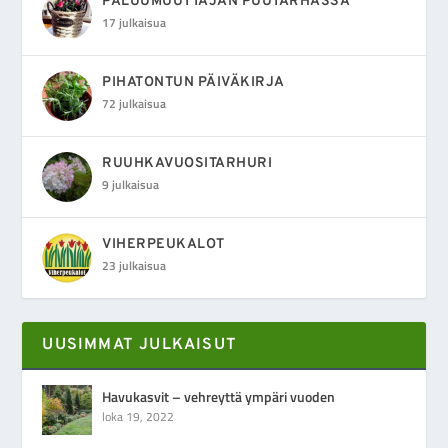
PALUUMUUTTAJAN PUUTARHASSA
17 julkaisua
PIHATONTUN PÄIVÄKIRJA
72 julkaisua
RUUHKAVUOSITARHURI
9 julkaisua
VIHERPEUKALOT
23 julkaisua
UUSIMMAT JULKAISUT
Havukasvit – vehreyttä ympäri vuoden
loka 19, 2022