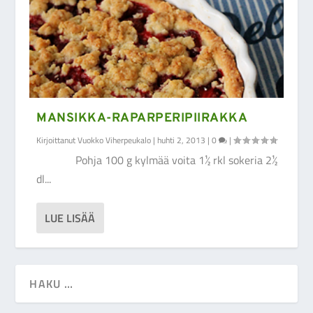
MANSIKKA-RAPARPERIPIIRAKKA
Kirjoittanut
Vuokko Viherpeukalo
|
huhti 2, 2013
|
0
|
Pohja 100 g kylmää voita 1½ rkl sokeria 2½
dl...
LUE LISÄÄ