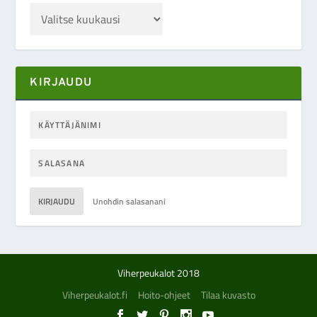
KIRJAUDU
KIRJAUDU
Unohdin salasanani
Viherpeukalot 2018
Viherpeukalot.fi
Hoito-ohjeet
Tilaa kuvasto