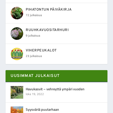
PIHATONTUN PÄIVÄKIRJA
72 julkaisua
RUUHKAVUOSITARHURI
9 julkaisua
VIHERPEUKALOT
23 julkaisua
UUSIMMAT JULKAISUT
Havukasvit – vehreyttä ympäri vuoden
loka 19, 2022
Syysväriä puutarhaan