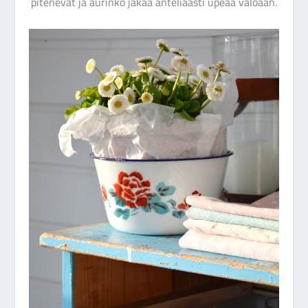
pitenevät ja aurinko jakaa anteliaasti upeaa valoaan.