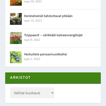
syys 29, 2022
Koristeheinät ilahduttavat pitkään
syys 15, 2022
Tulppaanit – värikkäät katseenvangitsijat
syys 9, 2022
Herkuttele pensasmustikoilla!
syys 2, 2022
ARKISTOT