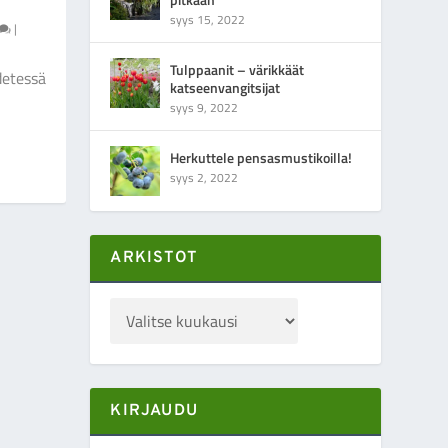
syys 15, 2022
|
Tulppaanit – värikkäät
detessä
katseenvangitsijat
syys 9, 2022
Herkuttele pensasmustikoilla!
syys 2, 2022
ARKISTOT
KIRJAUDU