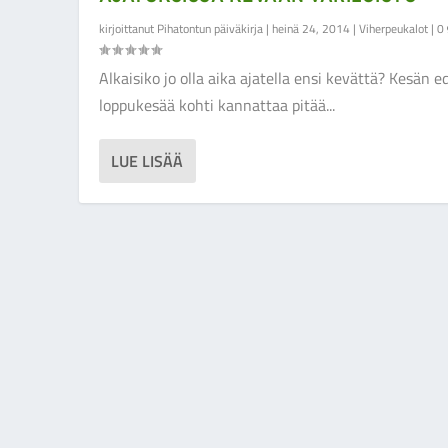
kirjoittanut
Pihatontun päiväkirja
|
heinä 24, 2014
|
Viherpeukalot
|
0
Alkaisiko jo olla aika ajatella ensi kevättä? Kesän e
loppukesää kohti kannattaa pitää...
LUE LISÄÄ