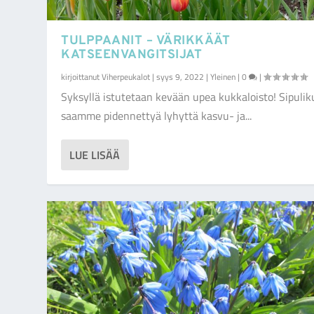
TULPPAANIT – VÄRIKKÄÄT
KATSEENVANGITSIJAT
kirjoittanut
Viherpeukalot
|
syys 9, 2022
|
Yleinen
|
0
|
Syksyllä istutetaan kevään upea kukkaloisto! Sipuliku
saamme pidennettyä lyhyttä kasvu- ja...
LUE LISÄÄ