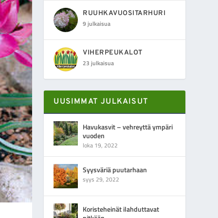
RUUHKAVUOSITARHURI
9 julkaisua
VIHERPEUKALOT
23 julkaisua
UUSIMMAT JULKAISUT
Havukasvit – vehreyttä ympäri
vuoden
loka 19, 2022
Syysväriä puutarhaan
syys 29, 2022
Koristeheinät ilahduttavat
pitkään