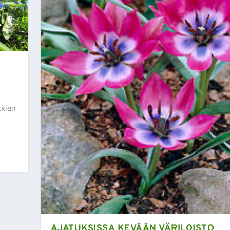
kkien
AJATUKSISSA KEVÄÄN VÄRILOISTO