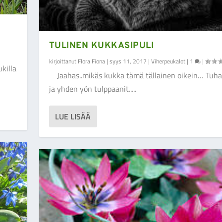
TULINEN KUKKASIPULI
kirjoittanut
Flora Fiona
|
syys 11, 2017
|
Viherpeukalot
|
1
|
killa
Jaahas..mikäs kukka tämä tällainen oikein… Tuh
ja yhden yön tulppaanit.....
LUE LISÄÄ