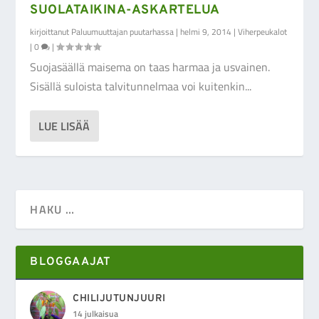
SUOLATAIKINA-ASKARTELUA
kirjoittanut
Paluumuuttajan puutarhassa
|
helmi 9, 2014
|
Viherpeukalot
|
0
|
Suojasäällä maisema on taas harmaa ja usvainen.
Sisällä suloista talvitunnelmaa voi kuitenkin...
LUE LISÄÄ
BLOGGAAJAT
CHILIJUTUNJUURI
14 julkaisua