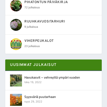
PIHATONTUN PÄIVÄKIRJA
72 julkaisua
RUUHKAVUOSITARHURI
9 julkaisua
VIHERPEUKALOT
23 julkaisua
UUSIMMAT JULKAISUT
Havukasvit – vehreyttä ympäri vuoden
loka 19, 2022
Syysväriä puutarhaan
syys 29, 2022