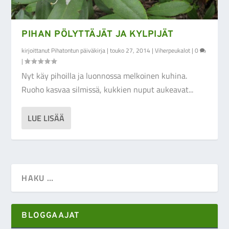
PIHAN PÖLYTTÄJÄT JA KYLPIJÄT
kirjoittanut
Pihatontun päiväkirja
|
touko 27, 2014
|
Viherpeukalot
|
0
|
Nyt käy pihoilla ja luonnossa melkoinen kuhina.
Ruoho kasvaa silmissä, kukkien nuput aukeavat...
LUE LISÄÄ
BLOGGAAJAT