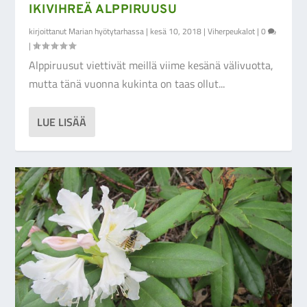
IKIVIHREÄ ALPPIRUUSU
kirjoittanut
Marian hyötytarhassa
|
kesä 10, 2018
|
Viherpeukalot
|
0
|
Alppiruusut viettivät meillä viime kesänä välivuotta,
mutta tänä vuonna kukinta on taas ollut...
LUE LISÄÄ