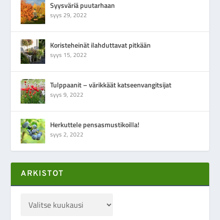
Syysväriä puutarhaan
syys 29, 2022
Koristeheinät ilahduttavat pitkään
syys 15, 2022
Tulppaanit – värikkäät katseenvangitsijat
syys 9, 2022
Herkuttele pensasmustikoilla!
syys 2, 2022
ARKISTOT