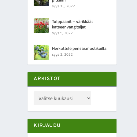
syys 15, 2022
Tulppaanit – värikkäät
katseenvangitsijat
syys 9, 2022
Herkuttele pensasmustikoilla!
syys 2, 2022
ARKISTOT
KIRJAUDU