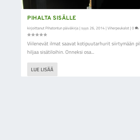
PIHALTA SISÄLLE
kirjoittanut
Pihatontun päiväkirja
|
syys 26, 2014
|
Viherpeukalot
|
0
Viilenevät ilmat saavat kotipuutarhurit siirtymään p
hiljaa sisätiloihin. Onneksi osa...
LUE LISÄÄ