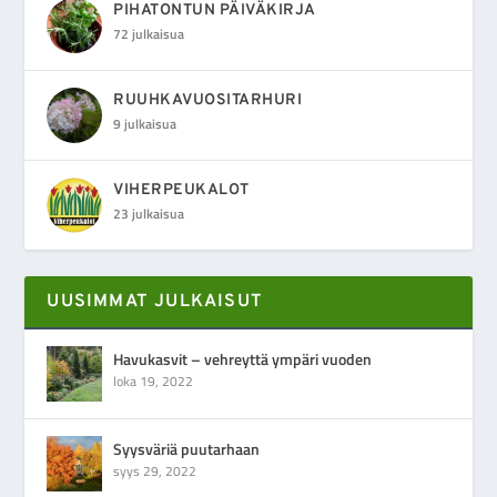
PIHATONTUN PÄIVÄKIRJA
72 julkaisua
RUUHKAVUOSITARHURI
9 julkaisua
VIHERPEUKALOT
23 julkaisua
UUSIMMAT JULKAISUT
Havukasvit – vehreyttä ympäri vuoden
loka 19, 2022
Syysväriä puutarhaan
syys 29, 2022