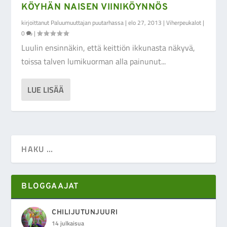
KÖYHÄN NAISEN VIINIKÖYNNÖS
kirjoittanut
Paluumuuttajan puutarhassa
|
elo 27, 2013
|
Viherpeukalot
|
0
|
Luulin ensinnäkin, että keittiön ikkunasta näkyvä,
toissa talven lumikuorman alla painunut...
LUE LISÄÄ
BLOGGAAJAT
CHILIJUTUNJUURI
14 julkaisua