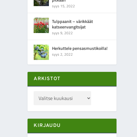
syys 15, 2022
Tulppaanit – värikkäät
katseenvangitsijat
syys 9, 2022
Herkuttele pensasmustikoilla!
syys 2, 2022
ARKISTOT
KIRJAUDU