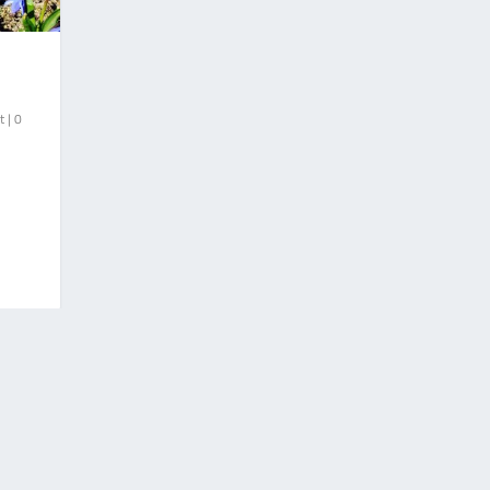
t
|
0