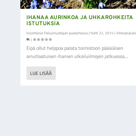
IHANAA AURINKOA JA UHKAROHKEITA
ISTUTUKSIA
kirjoittanut
Paluumuuttajan puutarhassa
|
huhti 22, 2014
|
Viherpeukalo
|
Eipä ollut helppoa palata toimistoon pääsiäisen
ainutlaatuisen ihanien ulkoiluilmojen jatkuessa....
LUE LISÄÄ