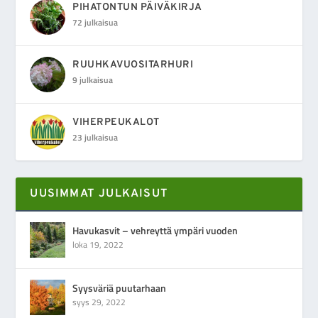
PIHATONTUN PÄIVÄKIRJA
72 julkaisua
RUUHKAVUOSITARHURI
9 julkaisua
VIHERPEUKALOT
23 julkaisua
UUSIMMAT JULKAISUT
Havukasvit – vehreyttä ympäri vuoden
loka 19, 2022
Syysväriä puutarhaan
syys 29, 2022