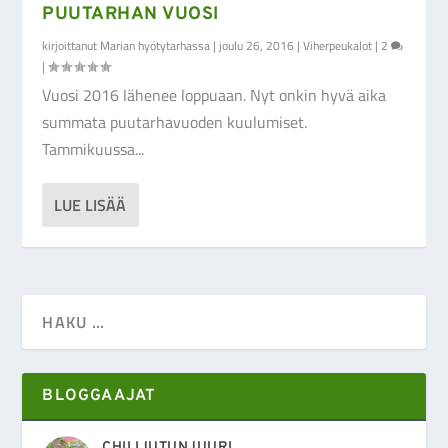
PUUTARHAN VUOSI
kirjoittanut
Marian hyötytarhassa
|
joulu 26, 2016
|
Viherpeukalot
|
2
|
Vuosi 2016 lähenee loppuaan. Nyt onkin hyvä aika
summata puutarhavuoden kuulumiset.
Tammikuussa...
LUE LISÄÄ
BLOGGAAJAT
CHILIJUTUNJUURI