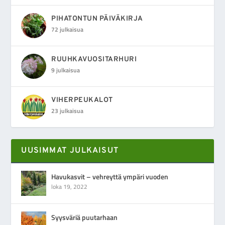
PIHATONTUN PÄIVÄKIRJA
72 julkaisua
RUUHKAVUOSITARHURI
9 julkaisua
VIHERPEUKALOT
23 julkaisua
UUSIMMAT JULKAISUT
Havukasvit – vehreyttä ympäri vuoden
loka 19, 2022
Syysväriä puutarhaan