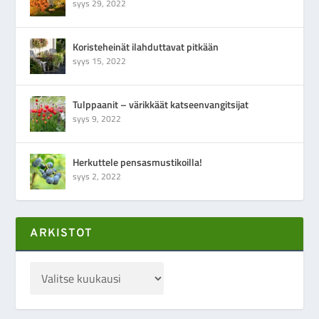
syys 29, 2022
Koristeheinät ilahduttavat pitkään
syys 15, 2022
Tulppaanit – värikkäät katseenvangitsijat
syys 9, 2022
Herkuttele pensasmustikoilla!
syys 2, 2022
ARKISTOT