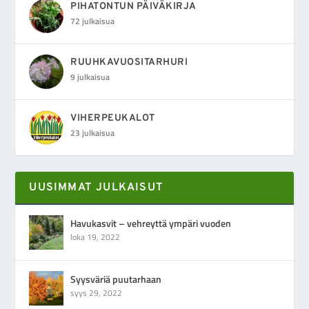
PIHATONTUN PÄIVÄKIRJA
72 julkaisua
RUUHKAVUOSITARHURI
9 julkaisua
VIHERPEUKALOT
23 julkaisua
UUSIMMAT JULKAISUT
Havukasvit – vehreyttä ympäri vuoden
loka 19, 2022
Syysväriä puutarhaan
syys 29, 2022