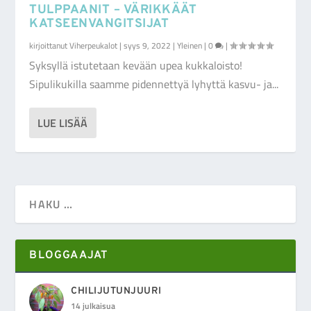
TULPPAANIT – VÄRIKKÄÄT
KATSEENVANGITSIJAT
kirjoittanut
Viherpeukalot
|
syys 9, 2022
|
Yleinen
|
0
|
Syksyllä istutetaan kevään upea kukkaloisto!
Sipulikukilla saamme pidennettyä lyhyttä kasvu- ja...
LUE LISÄÄ
BLOGGAAJAT
CHILIJUTUNJUURI
14 julkaisua