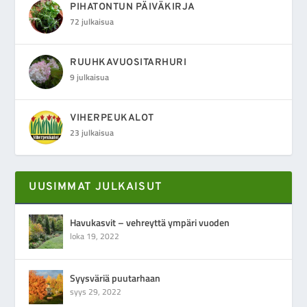
PIHATONTUN PÄIVÄKIRJA
72 julkaisua
RUUHKAVUOSITARHURI
9 julkaisua
VIHERPEUKALOT
23 julkaisua
UUSIMMAT JULKAISUT
Havukasvit – vehreyttä ympäri vuoden
loka 19, 2022
Syysväriä puutarhaan
syys 29, 2022