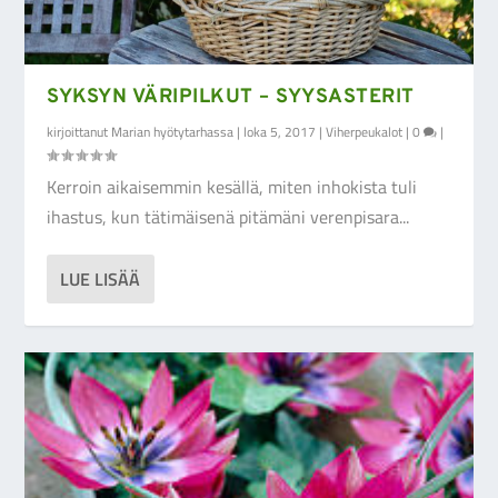
SYKSYN VÄRIPILKUT – SYYSASTERIT
kirjoittanut
Marian hyötytarhassa
|
loka 5, 2017
|
Viherpeukalot
|
0
|
Kerroin aikaisemmin kesällä, miten inhokista tuli
ihastus, kun tätimäisenä pitämäni verenpisara...
LUE LISÄÄ