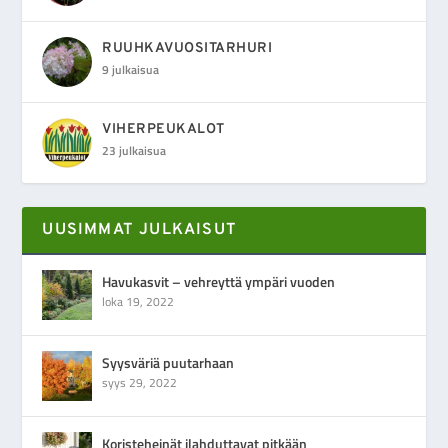
RUUHKAVUOSITARHURI
9 julkaisua
VIHERPEUKALOT
23 julkaisua
UUSIMMAT JULKAISUT
Havukasvit – vehreyttä ympäri vuoden
loka 19, 2022
Syysväriä puutarhaan
syys 29, 2022
Koristeheinät ilahduttavat pitkään