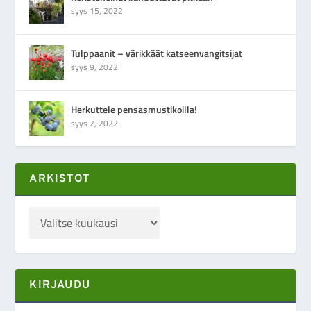
syys 15, 2022
Tulppaanit – värikkäät katseenvangitsijat
syys 9, 2022
Herkuttele pensasmustikoilla!
syys 2, 2022
ARKISTOT
KIRJAUDU