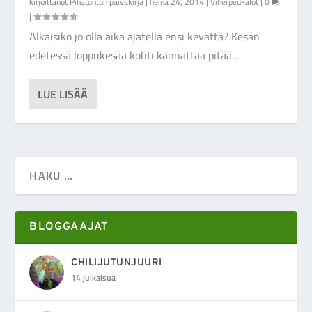
kirjoittanut
Pihatontun päiväkirja
|
heinä 24, 2014
|
Viherpeukalot
|
0
|
Alkaisiko jo olla aika ajatella ensi kevättä? Kesän
edetessä loppukesää kohti kannattaa pitää...
LUE LISÄÄ
BLOGGAAJAT
CHILIJUTUNJUURI
14 julkaisua