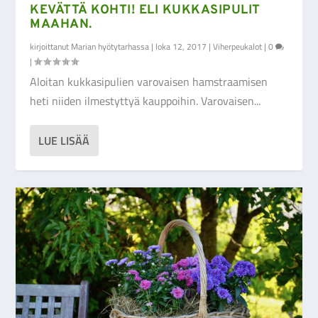
KEVÄTTÄ KOHTI! ELI KUKKASIPULIT
MAAHAN.
kirjoittanut
Marian hyötytarhassa
|
loka 12, 2017
|
Viherpeukalot
|
0
|
Aloitan kukkasipulien varovaisen hamstraamisen
heti niiden ilmestyttyä kauppoihin. Varovaisen...
LUE LISÄÄ