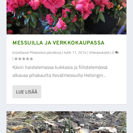
MESSUILLA JA VERKKOKAUPASSA
kirjoittanut
Pihatontun päiväkirja
|
huhti 11, 2014
|
Viherpeukalot
|
0
|
Kävin haistelemassa kukkasia ja fiilistelemässä
alkavaa pihakautta Kevätmessuilla Helsingin...
LUE LISÄÄ