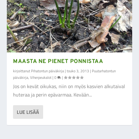
MAASTA NE PIENET PONNISTAA
kirjoittanut
Pihatontun päiväkirja
|
touko 3, 2013
|
Puutarhatontun
päiväkirja
,
Viherpeukalot
|
0
|
Jos on kevät oikukas, niin on myös kasvien alkutaival
huteraa ja perin epävarmaa. Kevään...
LUE LISÄÄ