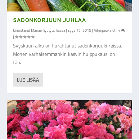
SADONKORJUUN JUHLAA
kirjoittanut
Marian hyötytarhassa
|
syys 15, 2015
|
Viherpeukalot
|
4
|
Syyskuun alku on hurahtanut sadonkorjuukiireissä.
Monen varhaisemmankin kasvin huippukausi on
tänä...
LUE LISÄÄ