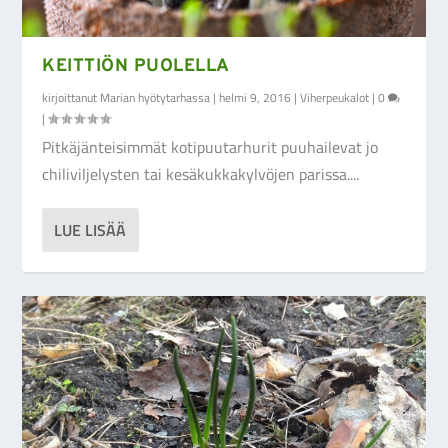
KEITTIÖN PUOLELLA
kirjoittanut
Marian hyötytarhassa
|
helmi 9, 2016
|
Viherpeukalot
|
0
|
Pitkäjänteisimmät kotipuutarhurit puuhailevat jo
chiliviljelysten tai kesäkukkakylvöjen parissa....
LUE LISÄÄ