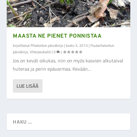
MAASTA NE PIENET PONNISTAA
kirjoittanut
Pihatontun päiväkirja
|
touko 3, 2013
|
Puutarhatontun
päiväkirja
,
Viherpeukalot
|
0
|
Jos on kevät oikukas, niin on myös kasvien alkutaival
huteraa ja perin epävarmaa. Kevään...
LUE LISÄÄ