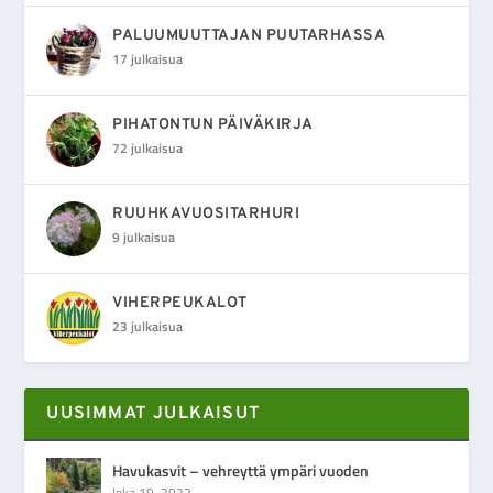
PALUUMUUTTAJAN PUUTARHASSA
17 julkaisua
PIHATONTUN PÄIVÄKIRJA
72 julkaisua
RUUHKAVUOSITARHURI
9 julkaisua
VIHERPEUKALOT
23 julkaisua
UUSIMMAT JULKAISUT
Havukasvit – vehreyttä ympäri vuoden
loka 19, 2022