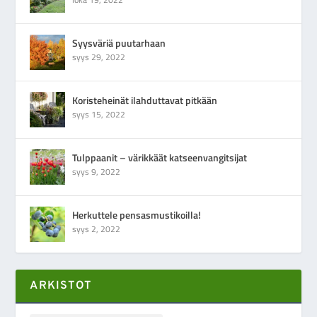
Syysväriä puutarhaan
syys 29, 2022
Koristeheinät ilahduttavat pitkään
syys 15, 2022
Tulppaanit – värikkäät katseenvangitsijat
syys 9, 2022
Herkuttele pensasmustikoilla!
syys 2, 2022
ARKISTOT