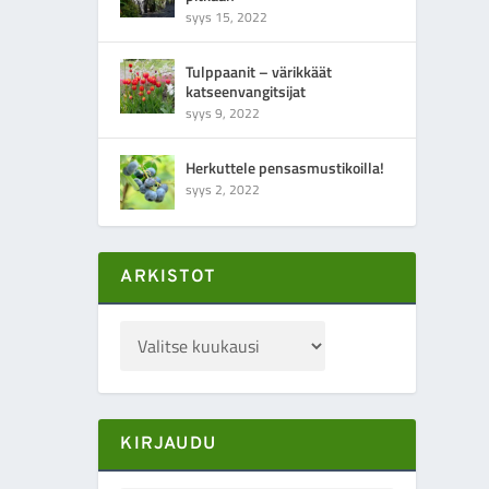
syys 15, 2022
Tulppaanit – värikkäät
katseenvangitsijat
syys 9, 2022
Herkuttele pensasmustikoilla!
syys 2, 2022
ARKISTOT
KIRJAUDU