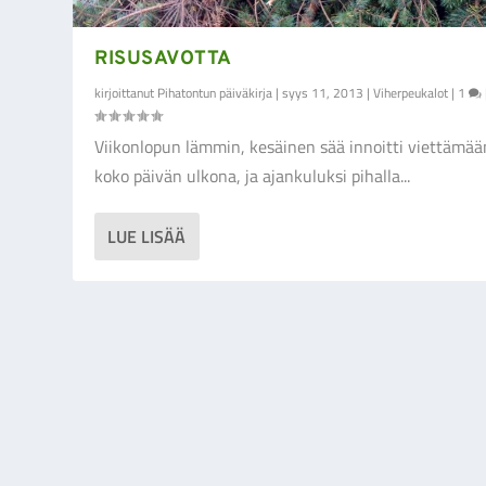
RISUSAVOTTA
kirjoittanut
Pihatontun päiväkirja
|
syys 11, 2013
|
Viherpeukalot
|
1
Viikonlopun lämmin, kesäinen sää innoitti viettämää
koko päivän ulkona, ja ajankuluksi pihalla...
LUE LISÄÄ