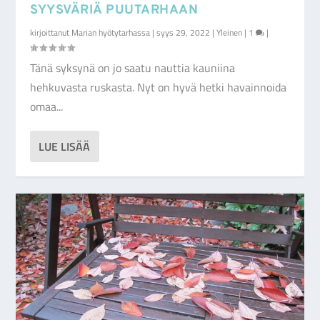
SYYSVÄRIÄ PUUTARHAAN
kirjoittanut
Marian hyötytarhassa
|
syys 29, 2022
|
Yleinen
|
1
|
Tänä syksynä on jo saatu nauttia kauniina
hehkuvasta ruskasta. Nyt on hyvä hetki havainnoida
omaa...
LUE LISÄÄ