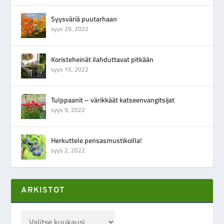
Syysväriä puutarhaan
syys 29, 2022
Koristeheinät ilahduttavat pitkään
syys 15, 2022
Tulppaanit – värikkäät katseenvangitsijat
syys 9, 2022
Herkuttele pensasmustikoilla!
syys 2, 2022
ARKISTOT