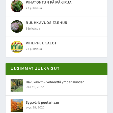
PIHATONTUN PÄIVÄKIRJA
72 julkaisua
RUUHKAVUOSITARHURI
9 julkaisua
VIHERPEUKALOT
23 julkaisua
UUSIMMAT JULKAISUT
Havukasvit – vehreyttä ympäri vuoden
loka 19, 2022
Syysväriä puutarhaan
syys 29, 2022