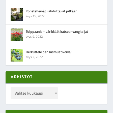
Koristeheinät ilahduttavat pitkään
syys 15, 2022
Tulppaanit – värikkäät katseenvangitsijat
syys 9, 2022
Herkuttele pensasmustikoilla!
syys 2, 2022
ARKISTOT