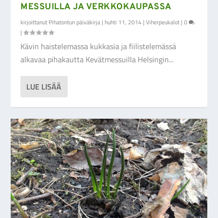
MESSUILLA JA VERKKOKAUPASSA
kirjoittanut
Pihatontun päiväkirja
|
huhti 11, 2014
|
Viherpeukalot
|
0
|
Kävin haistelemassa kukkasia ja fiilistelemässä
alkavaa pihakautta Kevätmessuilla Helsingin...
LUE LISÄÄ