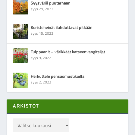
Syysväriä puutarhaan
syys 29, 2022
Koristeheinät ilahduttavat pitkään
syys 15, 2022
Tulppaanit – värikkäät katseenvangitsijat
syys 9, 2022
Herkuttele pensasmustikoilla!
syys 2, 2022
ARKISTOT