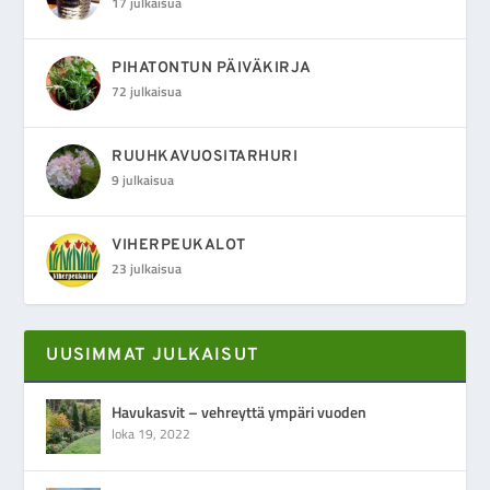
17 julkaisua
PIHATONTUN PÄIVÄKIRJA
72 julkaisua
RUUHKAVUOSITARHURI
9 julkaisua
VIHERPEUKALOT
23 julkaisua
UUSIMMAT JULKAISUT
Havukasvit – vehreyttä ympäri vuoden
loka 19, 2022