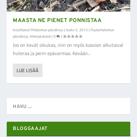
MAASTA NE PIENET PONNISTAA
kirjoittanut
Pihatontun päiväkirja
|
touko 3, 2013
|
Puutarhatontun
päiväkirja
,
Viherpeukalot
|
0
|
Jos on kevät oikukas, niin on myös kasvien alkutaival
huteraa ja perin epävarmaa. Kevään...
LUE LISÄÄ
BLOGGAAJAT