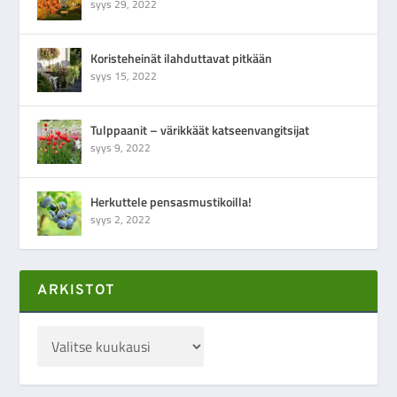
syys 29, 2022
Koristeheinät ilahduttavat pitkään
syys 15, 2022
Tulppaanit – värikkäät katseenvangitsijat
syys 9, 2022
Herkuttele pensasmustikoilla!
syys 2, 2022
ARKISTOT