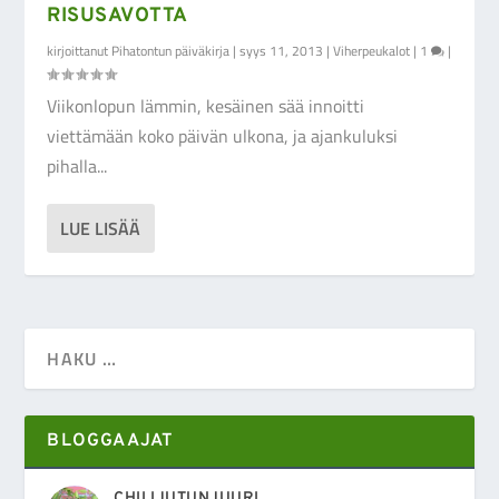
RISUSAVOTTA
kirjoittanut
Pihatontun päiväkirja
|
syys 11, 2013
|
Viherpeukalot
|
1
|
Viikonlopun lämmin, kesäinen sää innoitti
viettämään koko päivän ulkona, ja ajankuluksi
pihalla...
LUE LISÄÄ
BLOGGAAJAT
CHILIJUTUNJUURI