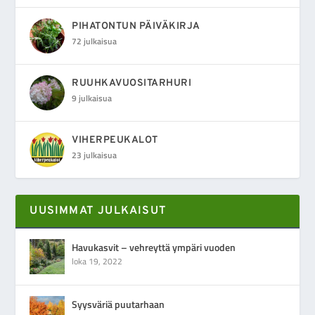
PIHATONTUN PÄIVÄKIRJA
72 julkaisua
RUUHKAVUOSITARHURI
9 julkaisua
VIHERPEUKALOT
23 julkaisua
UUSIMMAT JULKAISUT
Havukasvit – vehreyttä ympäri vuoden
loka 19, 2022
Syysväriä puutarhaan