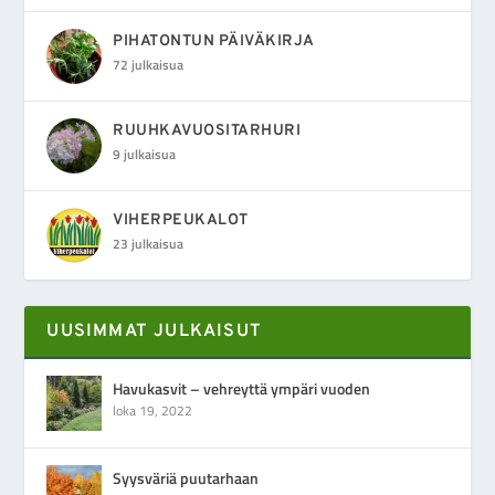
PIHATONTUN PÄIVÄKIRJA
72 julkaisua
RUUHKAVUOSITARHURI
9 julkaisua
VIHERPEUKALOT
23 julkaisua
UUSIMMAT JULKAISUT
Havukasvit – vehreyttä ympäri vuoden
loka 19, 2022
Syysväriä puutarhaan