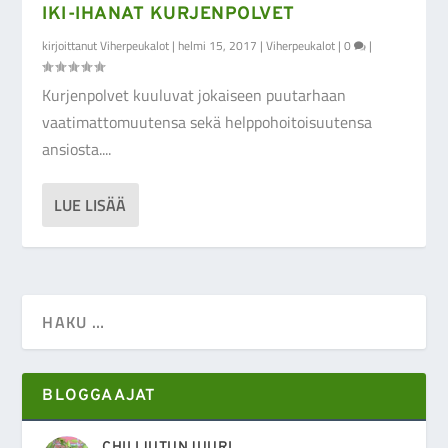
IKI-IHANAT KURJENPOLVET
kirjoittanut
Viherpeukalot
|
helmi 15, 2017
|
Viherpeukalot
|
0
|
Kurjenpolvet kuuluvat jokaiseen puutarhaan
vaatimattomuutensa sekä helppohoitoisuutensa
ansiosta....
LUE LISÄÄ
BLOGGAAJAT
CHILIJUTUNJUURI