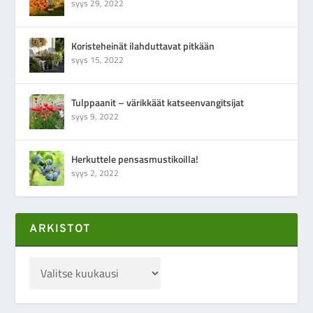
syys 29, 2022
Koristeheinät ilahduttavat pitkään
syys 15, 2022
Tulppaanit – värikkäät katseenvangitsijat
syys 9, 2022
Herkuttele pensasmustikoilla!
syys 2, 2022
ARKISTOT