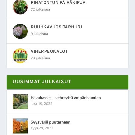
PIHATONTUN PÄIVÄKIRJA
72 julkaisua
RUUHKAVUOSITARHURI
9 julkaisua
VIHERPEUKALOT
23 julkaisua
UUSIMMAT JULKAISUT
Havukasvit – vehreyttä ympäri vuoden
loka 19, 2022
Syysväriä puutarhaan
syys 29, 2022