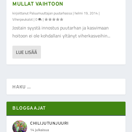
MULLAT VAIHTOON
kirjoittanut
Paluumuuttajan puutarhassa
|
helmi 19, 2014
|
Viherpeukalot
|
0
|
Jostain syystä innostus puutarhan ja kasvimaan
hoitoon ei ole kohdallani yltänyt viherkasveihin...
LUE LISÄÄ
BLOGGAAJAT
CHILIJUTUNJUURI
14 julkaisua