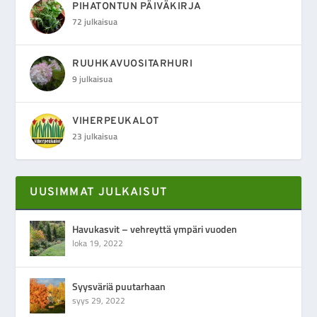
PIHATONTUN PÄIVÄKIRJA
72 julkaisua
RUUHKAVUOSITARHURI
9 julkaisua
VIHERPEUKALOT
23 julkaisua
UUSIMMAT JULKAISUT
Havukasvit – vehreyttä ympäri vuoden
loka 19, 2022
Syysväriä puutarhaan
syys 29, 2022