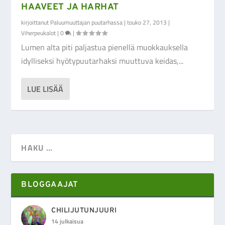
HAAVEET JA HARHAT
kirjoittanut
Paluumuuttajan puutarhassa
|
touko 27, 2013
|
Viherpeukalot
|
0
|
Lumen alta piti paljastua pienellä muokkauksella
idylliseksi hyötypuutarhaksi muuttuva keidas,...
LUE LISÄÄ
BLOGGAAJAT
CHILIJUTUNJUURI
14 julkaisua