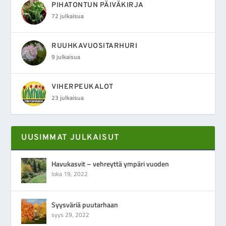
PIHATONTUN PÄIVÄKIRJA
72 julkaisua
RUUHKAVUOSITARHURI
9 julkaisua
VIHERPEUKALOT
23 julkaisua
UUSIMMAT JULKAISUT
Havukasvit – vehreyttä ympäri vuoden
loka 19, 2022
Syysväriä puutarhaan
syys 29, 2022