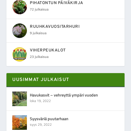
PIHATONTUN PÄIVÄKIRJA
72 julkaisua
RUUHKAVUOSITARHURI
9 julkaisua
VIHERPEUKALOT
23 julkaisua
UUSIMMAT JULKAISUT
Havukasvit – vehreyttä ympäri vuoden
loka 19, 2022
Syysväriä puutarhaan
syys 29, 2022