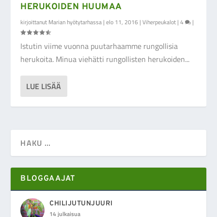
HERUKOIDEN HUUMAA
kirjoittanut
Marian hyötytarhassa
|
elo 11, 2016
|
Viherpeukalot
|
4
|
Istutin viime vuonna puutarhaamme rungollisia
herukoita. Minua viehätti rungollisten herukoiden...
LUE LISÄÄ
BLOGGAAJAT
CHILIJUTUNJUURI
14 julkaisua