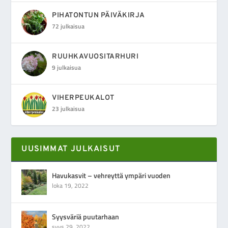
PIHATONTUN PÄIVÄKIRJA
72 julkaisua
RUUHKAVUOSITARHURI
9 julkaisua
VIHERPEUKALOT
23 julkaisua
UUSIMMAT JULKAISUT
Havukasvit – vehreyttä ympäri vuoden
loka 19, 2022
Syysväriä puutarhaan
syys 29, 2022