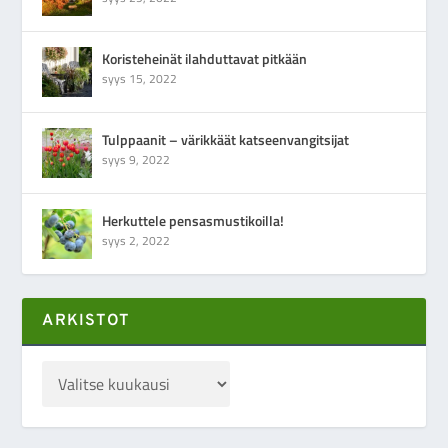
Koristeheinät ilahduttavat pitkään
syys 15, 2022
Tulppaanit – värikkäät katseenvangitsijat
syys 9, 2022
Herkuttele pensasmustikoilla!
syys 2, 2022
ARKISTOT