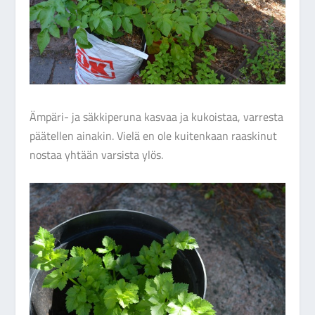
Ämpäri- ja säkkiperuna kasvaa ja kukoistaa, varresta
päätellen ainakin. Vielä en ole kuitenkaan raaskinut
nostaa yhtään varsista ylös.