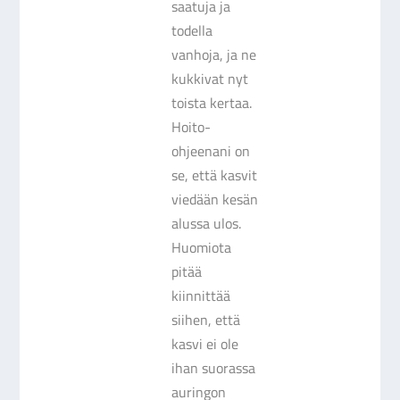
saatuja ja
todella
vanhoja, ja ne
kukkivat nyt
toista kertaa.
Hoito-
ohjeenani on
se, että kasvit
viedään kesän
alussa ulos.
Huomiota
pitää
kiinnittää
siihen, että
kasvi ei ole
ihan suorassa
auringon