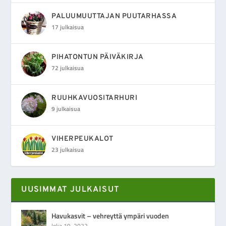
PALUUMUUTTAJAN PUUTARHASSA
17 julkaisua
PIHATONTUN PÄIVÄKIRJA
72 julkaisua
RUUHKAVUOSITARHURI
9 julkaisua
VIHERPEUKALOT
23 julkaisua
UUSIMMAT JULKAISUT
Havukasvit – vehreyttä ympäri vuoden
loka 19, 2022