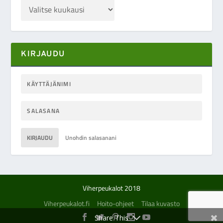
KIRJAUDU
KIRJAUDU
Unohdin salasanani
Viherpeukalot 2018
Viherpeukalot.fi
Hoito-ohjeet
Tilaa kuvasto
Share This