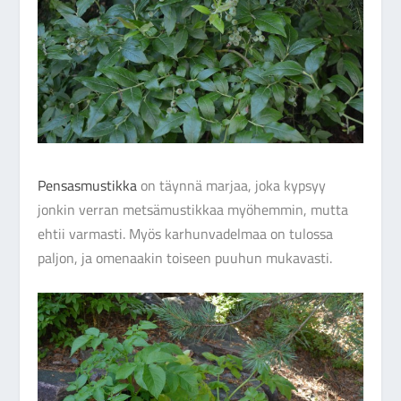
Pensasmustikka
on täynnä marjaa, joka kypsyy
jonkin verran metsämustikkaa myöhemmin, mutta
ehtii varmasti. Myös karhunvadelmaa on tulossa
paljon, ja omenaakin toiseen puuhun mukavasti.