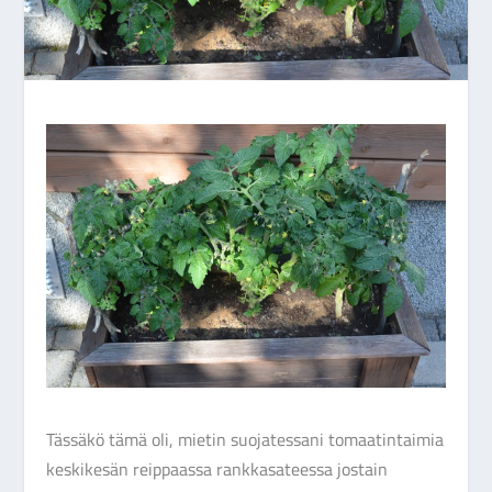
Tässäkö tämä oli, mietin suojatessani tomaatintaimia
keskikesän reippaassa rankkasateessa jostain