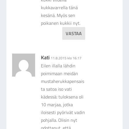
kukkavarrella tänä
kesänä. Myös sen
poikanen kukkii nyt.
VASTAA
Kati
11.8.2015 klo 16:17
Eilen illalla lähdin
poimimaan meidän
mustaherukkapensais
ta satoa iso vati
kädessä: tuloksena oli
10 marjaa, jotka
iloisesti pyörivät vadin
pohjalla. Olisin nyt
odottanut, että