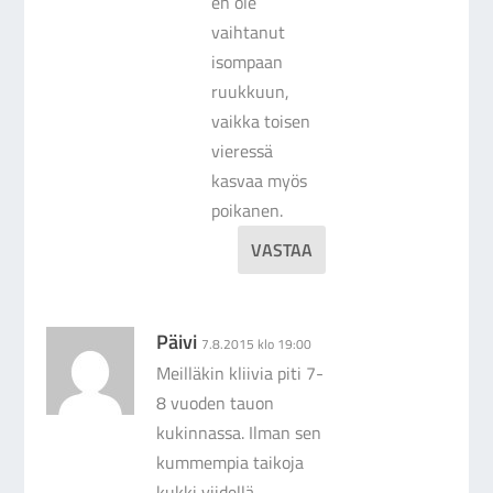
en ole
vaihtanut
isompaan
ruukkuun,
vaikka toisen
vieressä
kasvaa myös
poikanen.
VASTAA
Päivi
7.8.2015 klo 19:00
Meilläkin kliivia piti 7-
8 vuoden tauon
kukinnassa. Ilman sen
kummempia taikoja
kukki viidellä