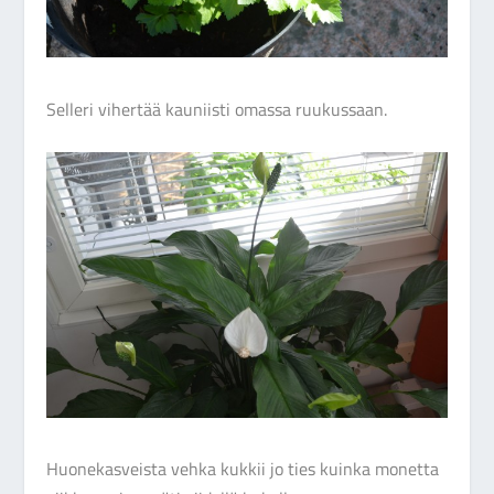
Selleri vihertää kauniisti omassa ruukussaan.
Huonekasveista vehka kukkii jo ties kuinka monetta