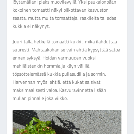
löytämälläni pleksimuovilevyllä. Yksi peukalonpään
kokoinen tomaatti näkyi pilkottavan kasvuston
seasta, mutta muita tomaatteja, raakileita tai edes
kukkia ei näkynyt.
Juuri tällä hetkellä tomaatti kukkii, mikä ilahduttaa
suuresti. Mahtaakohan se vain ehtiä kypsyttää satoa
ennen syksyä. Hoidan varmuuden vuoksi
mehiläistenkin hommia ja käyn välillä
töpsöttelemässä kukkia pullasudilla ja sormin.
Harvennan myös lehtiä, että kukat saisivat
maksimaalisesti valoa. Kasvuravinnetta lisään
mullan pinnalle joka viikko.