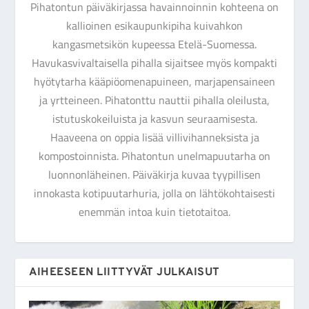
Pihatontun päiväkirjassa havainnoinnin kohteena on
kallioinen esikaupunkipiha kuivahkon
kangasmetsikön kupeessa Etelä-Suomessa.
Havukasvivaltaisella pihalla sijaitsee myös kompakti
hyötytarha kääpiöomenapuineen, marjapensaineen
ja yrtteineen. Pihatonttu nauttii pihalla oleilusta,
istutuskokeiluista ja kasvun seuraamisesta.
Haaveena on oppia lisää villivihanneksista ja
kompostoinnista. Pihatontun unelmapuutarha on
luonnonläheinen. Päiväkirja kuvaa tyypillisen
innokasta kotipuutarhuria, jolla on lähtökohtaisesti
enemmän intoa kuin tietotaitoa.
AIHEESEEN LIITTYVÄT JULKAISUT