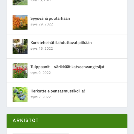
Syysväriä puutarhaan
syys 29, 2022
Koristeheinät ilahduttavat pitkään
syys 15, 2022
Tulppaanit – värikkäät katseenvangitsijat
syys 9, 2022
Herkuttele pensasmustikoilla!
syys 2, 2022
ARKISTOT