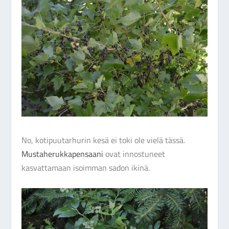
No, kotipuutarhurin kesä ei toki ole vielä tässä.
Mustaherukkapensaani
ovat innostuneet
kasvattamaan isoimman sadon ikinä.