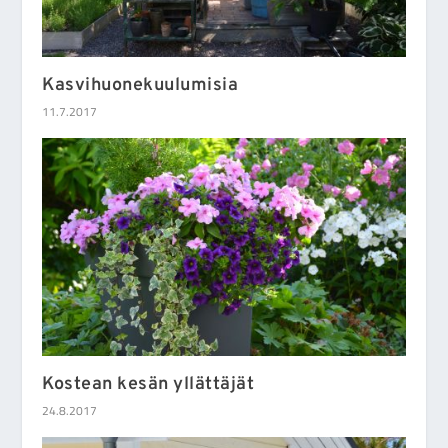
Kasvihuonekuulumisia
11.7.2017
Kostean kesän yllättäjät
24.8.2017