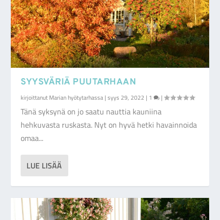
SYYSVÄRIÄ PUUTARHAAN
kirjoittanut
Marian hyötytarhassa
|
syys 29, 2022
|
1
|
Tänä syksynä on jo saatu nauttia kauniina
hehkuvasta ruskasta. Nyt on hyvä hetki havainnoida
omaa...
LUE LISÄÄ