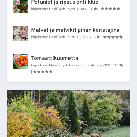
Petuniat ja ripaus antiikkia
kirjoittanut
Heidi Roth
|
syys 3, 2015
|
0
|
Malvat ja malvikit pihan koristajina
kirjoittanut
Heidi Roth
|
huhti 13, 2015
|
0
|
Tomaattikuumetta
kirjoittanut
Marian hyötytarhassa
|
maalis 26, 2015
|
13
|