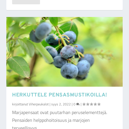
HERKUTTELE PENSASMUSTIKOILLA!
kirjoittanut
Viherpeukalot
|
syys 2, 2022
|
0
|
Marjapensaat ovat puutarhan peruselementtejä.
Pensaiden helppohoitoisuus ja marjojen
terveellisyys...