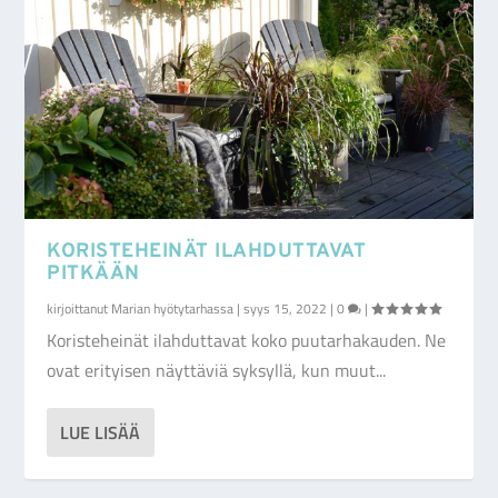
KORISTEHEINÄT ILAHDUTTAVAT
PITKÄÄN
kirjoittanut
Marian hyötytarhassa
|
syys 15, 2022
|
0
|
Koristeheinät ilahduttavat koko puutarhakauden. Ne
ovat erityisen näyttäviä syksyllä, kun muut...
LUE LISÄÄ