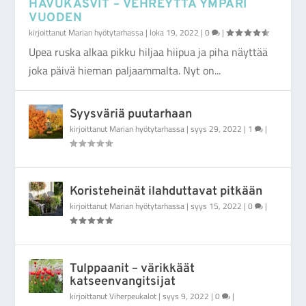
HAVUKASVIT – VEHREYTTÄ YMPÄRI
VUODEN
kirjoittanut
Marian hyötytarhassa
|
loka 19, 2022
|
0
|
Upea ruska alkaa pikku hiljaa hiipua ja piha näyttää
joka päivä hieman paljaammalta. Nyt on...
Syysväriä puutarhaan
kirjoittanut
Marian hyötytarhassa
|
syys 29, 2022
|
1
|
Koristeheinät ilahduttavat pitkään
kirjoittanut
Marian hyötytarhassa
|
syys 15, 2022
|
0
|
Tulppaanit – värikkäät
katseenvangitsijat
kirjoittanut
Viherpeukalot
|
syys 9, 2022
|
0
|