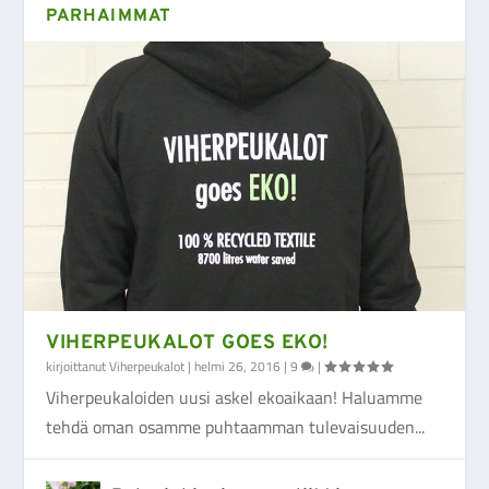
PARHAIMMAT
VIHERPEUKALOT GOES EKO!
kirjoittanut
Viherpeukalot
|
helmi 26, 2016
|
9
|
Viherpeukaloiden uusi askel ekoaikaan! Haluamme
tehdä oman osamme puhtaamman tulevaisuuden...