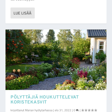
LUE LISÄÄ
PÖLYTTÄJIÄ HOUKUTTELEVAT
KORISTEKASVIT
kirjoittanut
Marian hyötytarhassa
|
elo 31, 2022
|
0
|