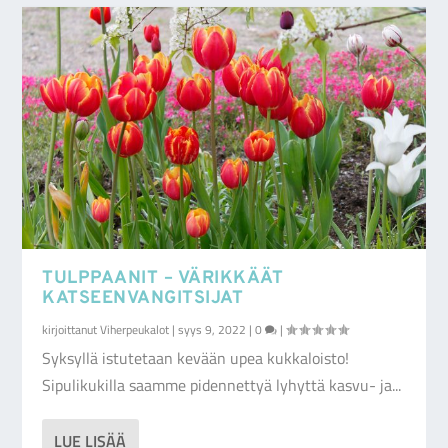
TULPPAANIT – VÄRIKKÄÄT
KATSEENVANGITSIJAT
kirjoittanut
Viherpeukalot
|
syys 9, 2022
|
0
|
Syksyllä istutetaan kevään upea kukkaloisto!
Sipulikukilla saamme pidennettyä lyhyttä kasvu- ja...
LUE LISÄÄ