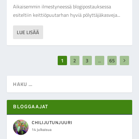
Aikaisemmin ilmestyneessä blogipostauksessa
esiteltiin keittiöpuutarhan hyviä pölyttäjäkasveja...
LUE LISÄÄ
1
2
3
...
65
BLOGGAAJAT
CHILIJUTUNJUURI
14 julkaisua