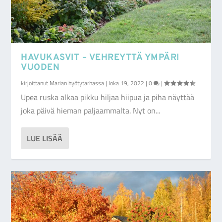
HAVUKASVIT – VEHREYTTÄ YMPÄRI
VUODEN
kirjoittanut
Marian hyötytarhassa
|
loka 19, 2022
|
0
|
Upea ruska alkaa pikku hiljaa hiipua ja piha näyttää
joka päivä hieman paljaammalta. Nyt on...
LUE LISÄÄ